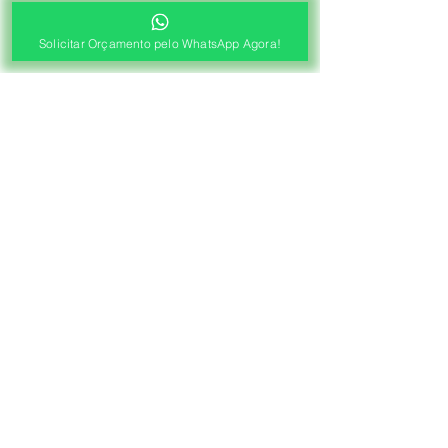
Solicitar Orçamento pelo WhatsApp Agora!
®
Fábrica de Cortinas e Persianas
Saiba Quanto Custa
Antes de Agendar a
Visita Técnica Gratuita!
1ª ETAPA
Contato e Envio das Medidas
Pré Orçamento pelo
WhatsApp
Envie as medidas (Largura x Altura)
e a Foto de sua Sacada, Janelas ou