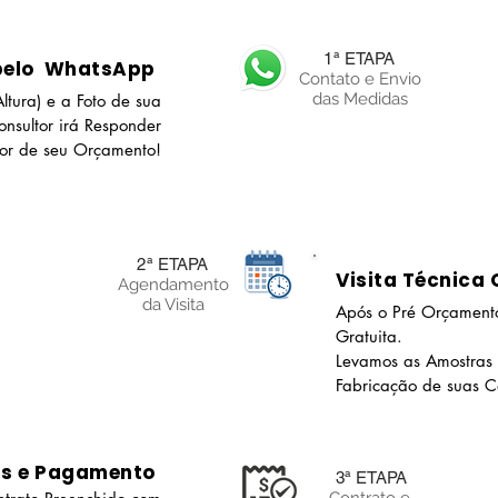
1ª ETAPA
pelo WhatsApp
Contato e Envio
das Medidas
ltura) e a Foto de sua
nsultor irá Responder
lor de seu Orçamento!
2ª ETAPA
Visita Técnica 
Agendamento
da Visita
Após o Pré Orçamento
Gratuita.
Levamos as Amostras
Fabricação de suas Co
as e Pagamento
3ª ETAPA