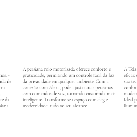
A persiana rolo motorizada oferece conforto e
A Tela
os. -
praticidade, permitindo um controle fácil da luz
eficaz
rada de
da privacidade em qualquer ambiente. Com a
sua tec
na. -
conexão com Alexa, pode ajustar suas persianas
confor
,
com comandos de voz, tornando casa ainda mais
modern
te da
inteligente. Transforme seu espaço com eleg e
Ideal 
siana
modernidade, tudo ao seu alcance.
ilumin