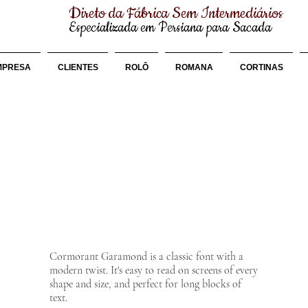
Direto da Fábrica Sem Intermediários
Especializada em Persiana para Sacada
MPRESA
CLIENTES
ROLÔ
ROMANA
CORTINAS
na Rolo Tela Solar para S
Cormorant Garamond is a classic font with a
modern twist. It's easy to read on screens of every
shape and size, and perfect for long blocks of
text.