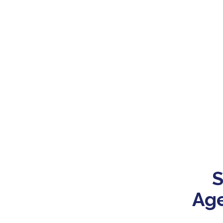
S
Age