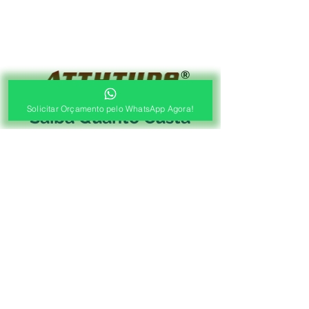
®
Fábrica de Cortinas e Persianas
Solicitar Orçamento pelo WhatsApp Agora!
Saiba Quanto Custa
Antes de Agendar a
Visita Técnica Gratuita!
1ª ETAPA
Contato e Envio das Medidas
Pré Orçamento pelo
WhatsApp
Envie as medidas (Largura x Altura)
e a Foto de sua Sacada, Janelas ou
Portas, Nosso Consultor irá