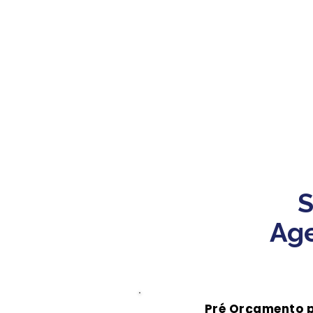
S
Age
Pré Orçamento 