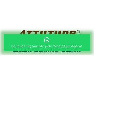
®
Fábrica de Cortinas e Persianas
Solicitar Orçamento pelo WhatsApp Agora!
Saiba Quanto Custa
Antes de Agendar a
Visita Técnica Gratuita!
1ª ETAPA
Contato e Envio das Medidas
Pré Orçamento pelo
WhatsApp
Envie as medidas (Largura x Altura)
e a Foto de sua Sacada, Janelas ou
Portas, Nosso Consultor irá