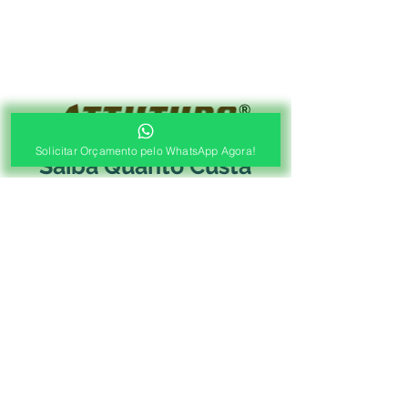
®
Fábrica de Cortinas e Persianas
Solicitar Orçamento pelo WhatsApp Agora!
Saiba Quanto Custa
Antes de Agendar a
Visita Técnica Gratuita!
1ª ETAPA
Contato e Envio das Medidas
Pré Orçamento pelo
WhatsApp
Envie as medidas (Largura x Altura)
e a Foto de sua Sacada, Janelas ou