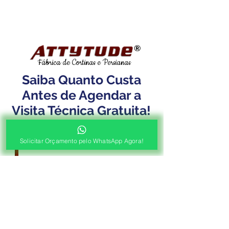
®
Fábrica de Cortinas e Persianas
Saiba Quanto Custa
Antes de Agendar a
Visita Técnica Gratuita!
1ª ETAPA
Solicitar Orçamento pelo WhatsApp Agora!
Contato e Envio das Medidas
Pré Orçamento pelo
WhatsApp
Envie as medidas (Largura x Altura)
e a Foto de sua Sacada, Janelas ou
Portas, Nosso Consultor irá