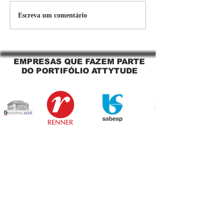
Persiana Rolo Tela Solar:
Persiana rolo tel
Escreva um comentário
O Segredo para uma
Jaguara SP Cort
Sacada Perfeita no Link
tela solar Jagua
Sapopemba!
EMPRESAS QUE FAZEM PARTE
DO PORTIFÓLIO ATTYTUDE