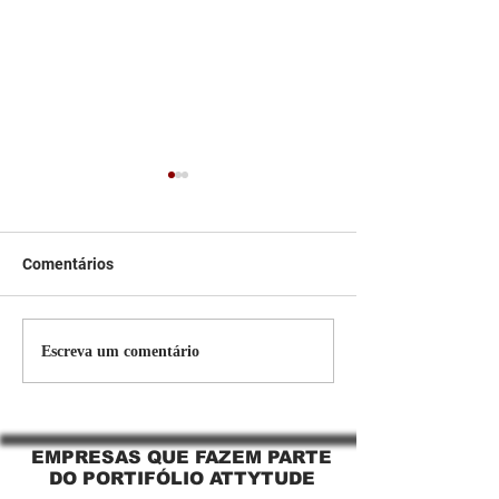
Comentários
Persiana Rolo Tela Solar:
Persiana rolo tel
Escreva um comentário
O Segredo para uma
Jaguara SP Cort
Sacada Perfeita no Link
tela solar Jagua
Sapopemba!
EMPRESAS QUE FAZEM PARTE
DO PORTIFÓLIO ATTYTUDE