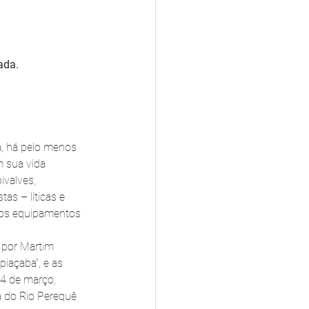
ada.
a, há pelo menos 
 sua vida 
ivalves, 
as – líticas e 
tros equipamentos 
 por Martim 
iaçaba”, e as 
 4 de março, 
a do Rio Perequê 