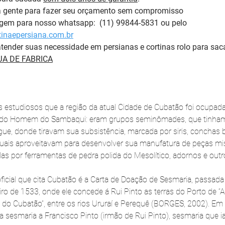
a gente para fazer seu orçamento sem compromisso 
m para nosso whatsapp:  (11) 99844-5831 ou pelo 
inaepersiana.com.br
tender suas necessidade em persianas e cortinas rolo para sac
A DE FABRICA
os estudiosos que a região da atual Cidade de Cubatão foi ocupad
ado Homem do Sambaqui: eram grupos seminômades, que tinham
ue, donde tiravam sua subsistência, marcada por siris, conchas b
quais aproveitavam para desenvolver sua manufatura de peças mist
das por ferramentas de pedra polida do Mesolítico, adornos e ou
icial que cita Cubatão é a Carta de Doação de Sesmaria, passada
o de 1533, onde ele concede á Rui Pinto as terras do Porto de “Ap
ra do Cubatão”, entre os rios Ururaí e Perequê (BORGES, 2002). Em
 sesmaria a Francisco Pinto (irmão de Rui Pinto), sesmaria que i