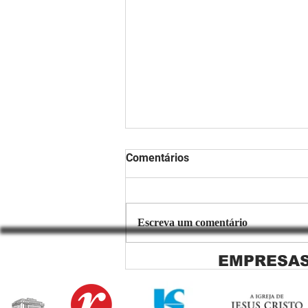
Comentários
Escreva um comentário
EMPRESAS
Copiar de Persiana Rolo Tela
Solar: O Segredo para uma
Sacada Perfeita no Link
Sapopemba!