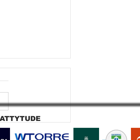
 ATTYTUDE
ana rolo tela solar
ara SP Cortina rolo tela
r Jaguara SP