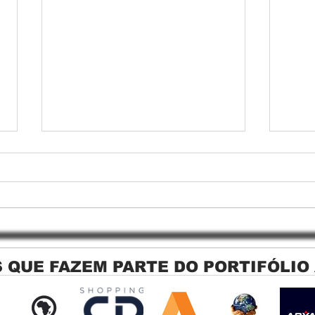
 QUE FAZEM PARTE DO PORTIFÓLIO
Persiana Rolo Tela Solar: O
Persi
Segredo para uma Sacada
Jagu
Perfeita no Link Sapopemba!
sola