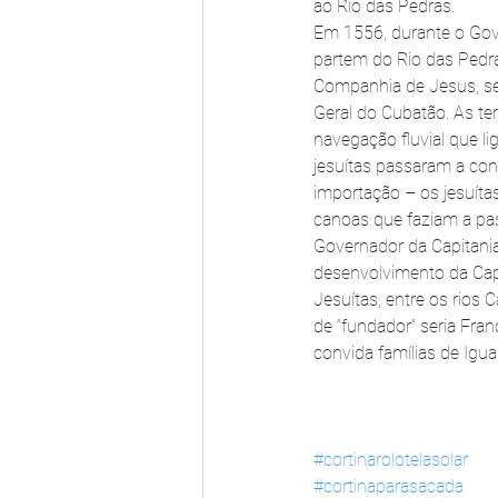
ao Rio das Pedras.
Em 1556, durante o Gove
partem do Rio das Pedra
Companhia de Jesus, s
Geral do Cubatão. As ter
navegação fluvial que l
jesuítas passaram a cont
importação – os jesuítas
canoas que faziam a pas
Governador da Capitania
desenvolvimento da Capi
Jesuítas, entre os rios 
de “fundador” seria Fran
convida famílias de Ig
#cortinarolotelasolar
#cortinaparasacada