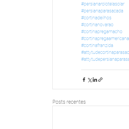
#persianarolotelasolar
#persianaparasacada
#cortinadeilhos
#cortinanovarao
#cortinapregamacho
#cortinapregaamericana
#cortinafranzida
#attytudecortinaparasa
#attytudepersianaparas
Posts recentes