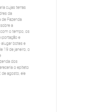
a cujas terras 
dres da 
a de Fazenda 
 sobre a 
, com o tempo, os 
exportação e 
 alugar botes e 
 19 de janeiro, o 
e 
azenda dos 
receria o epíteto 
 de agosto, ele 