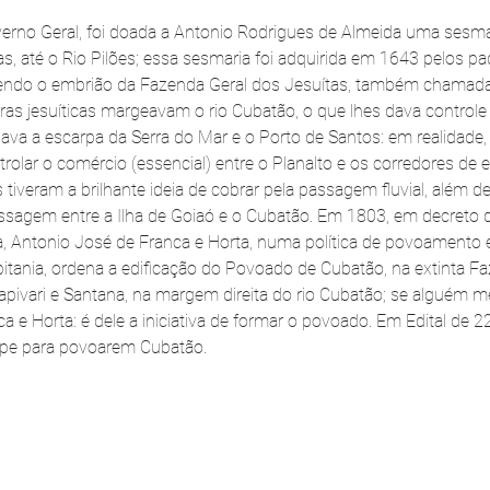
rno Geral, foi doada a Antonio Rodrigues de Almeida uma sesmari
s, até o Rio Pilões; essa sesmaria foi adquirida em 1643 pelos pa
endo o embrião da Fazenda Geral dos Jesuítas, também chamad
ras jesuíticas margeavam o rio Cubatão, o que lhes dava controle
igava a escarpa da Serra do Mar e o Porto de Santos: em realidade
rolar o comércio (essencial) entre o Planalto e os corredores de 
 tiveram a brilhante ideia de cobrar pela passagem fluvial, além de
sagem entre a Ilha de Goiaó e o Cubatão. Em 1803, em decreto de
, Antonio José de Franca e Horta, numa política de povoamento 
tania, ordena a edificação do Povoado de Cubatão, na extinta F
Capivari e Santana, na margem direita do rio Cubatão; se alguém me
ca e Horta: é dele a iniciativa de formar o povoado. Em Edital de 22
uape para povoarem Cubatão.