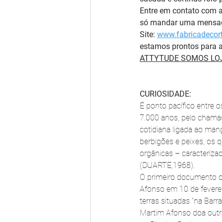
Entre em contato com 
só mandar uma mensage
Site: 
www.fabricadecort
estamos prontos para a
ATTYTUDE SOMOS LOJ
CURIOSIDADE:
É ponto pacífico entre 
7.000 anos, pelo cham
cotidiana ligada ao mang
berbigões e peixes, os 
orgânicas – caracteriza
(DUARTE,1968).
O primeiro documento of
Afonso em 10 de fevereir
terras situadas “na Bar
Martim Afonso doa outra