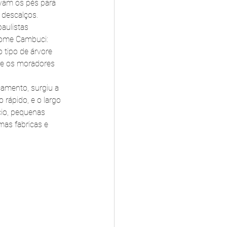
vam os pés para 
 descalços. 
aulistas 
nome Cambuci: 
o tipo de árvore 
re os moradores 
çamento, surgiu a 
rápido, e o largo 
io, pequenas 
as fabricas e 