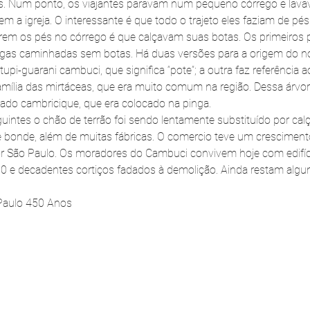
. Num ponto, os viajantes paravam num pequeno córrego e lava
rem a igreja. O interessante é que todo o trajeto eles faziam de pés
em os pés no córrego é que calçavam suas botas. Os primeiros p
ongas caminhadas sem botas. Há duas versões para a origem do 
upi-guarani cambuci, que significa “pote”; a outra faz referência a
mília das mirtáceas, que era muito comum na região. Dessa árvo
ado cambricique, que era colocado na pinga.
guintes o chão de terrão foi sendo lentamente substituído por cal
e bonde, além de muitas fábricas. O comercio teve um crescimento 
or São Paulo. Os moradores do Cambuci convivem hoje com edifíc
 e decadentes cortiços fadados à demolição. Ainda restam algum
 Paulo 450 Anos