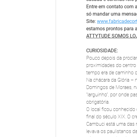
Entre em contato com 
só mandar uma mensag
Site: 
www.fabricadecort
estamos prontos para a
ATTYTUDE SOMOS LOJ
CURIOSIDADE:
Pouco depois da proclam
proximidades do centro 
tempo era de caminho de
Na chácara da Glória – 
Domingos de Moraes, na
“larguinho”, por onde p
obrigatória.
O local ficou conhecido
final do século XIX. O c
Cambuci está uma das r
levava os paulistanos da