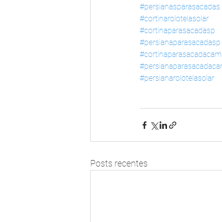
#persianasparasacadas
#cortinarolotelasolar
#cortinaparasacadasp
#persianaparasacadasp
#cortinaparasacadacam
#persianaparasacadac
#persianarolotelasolar
Posts recentes