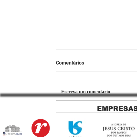
Comentários
Escreva um comentário
EMPRESAS
Copiar de Persiana Rolo Tela
Solar: O Segredo para uma
Sacada Perfeita no Link
Sapopemba!