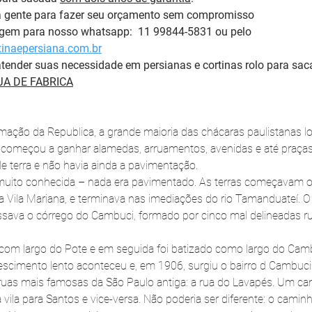
a gente para fazer seu orçamento sem compromisso 
em para nosso whatsapp:  11 99844-5831 ou pelo 
inaepersiana.com.br
tender suas necessidade em persianas e cortinas rolo para sac
A DE FABRICA
ação da Republica, a grande maioria das chácaras paulistanas lo
começou a ganhar alamedas, arruamentos, avenidas e até praças 
 terra e não havia ainda a pavimentação.
muito conhecida – nada era pavimentado. As terras começavam on
 Vila Mariana, e terminava nas imediações do rio Tamanduateí. 
assava o córrego do Cambuci, formado por cinco mal delineadas r
 com largo do Pote e em seguida foi batizado como largo do Camb
rescimento lento aconteceu e, em 1906, surgiu o bairro d Cambuci
uas mais famosas da São Paulo antiga: a rua do Lavapés. Um ca
 vila para Santos e vice-versa. Não poderia ser diferente: o camin