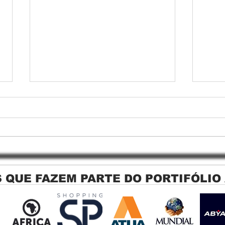
 QUE FAZEM PARTE DO PORTIFÓLIO
Persiana Rolo Tela Solar: O
Persi
Segredo para uma Sacada
Jagu
Perfeita no Link Sapopemba!
sola