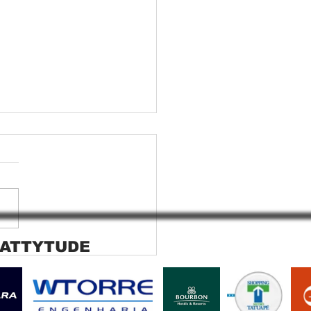
 ATTYTUDE
ana rolo tela solar
ara SP Cortina rolo tela
r Jaguara SP