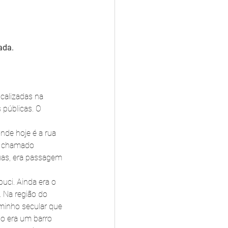
ada.
calizadas na 
públicas. O 
de hoje é a rua 
O chamado 
uas, era passagem 
uci. Ainda era o 
. Na região do 
minho secular que 
ho era um barro 