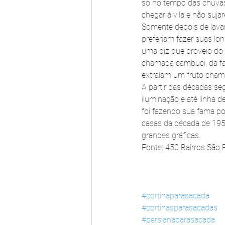
só no tempo das chuvas
chegar à vila e não suja
Somente depois de lavar
preferiam fazer suas l
uma diz que proveio do t
chamada cambuci, da fa
extraíam um fruto cham
A partir das décadas se
iluminação e até linha d
foi fazendo sua fama p
casas da década de 1950
grandes gráficas.
Fonte: 450 Bairros São
#cortinaparasacada
#cortinasparasacadas
#persianaparasacada