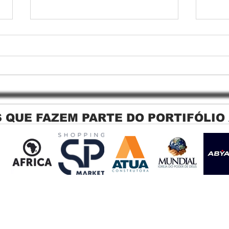
 QUE FAZEM PARTE DO PORTIFÓLIO
Persiana Rolo Tela Solar: O
Persi
Segredo para uma Sacada
Jagu
Perfeita no Link Sapopemba!
sola