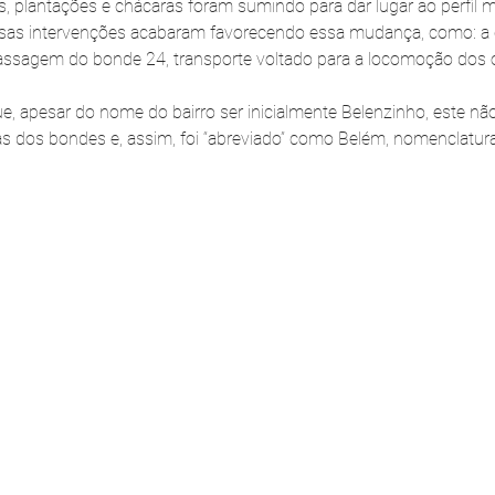
 plantações e chácaras foram sumindo para dar lugar ao perfil 
sas intervenções acabaram favorecendo essa mudança, como: a 
passagem do bonde 24, transporte voltado para a locomoção dos 
e, apesar do nome do bairro ser inicialmente Belenzinho, este nã
as dos bondes e, assim, foi “abreviado” como Belém, nomenclatura