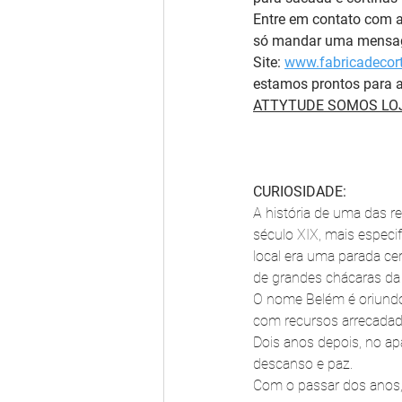
Entre em contato com 
só mandar uma mensag
Site: 
www.fabricadecort
estamos prontos para a
ATTYTUDE SOMOS LOJ
CURIOSIDADE:
A história de uma das r
século XIX, mais especif
local era uma parada ce
de grandes chácaras da e
O nome Belém é oriundo
com recursos arrecada
Dois anos depois, no ap
descanso e paz.
Com o passar dos anos, 