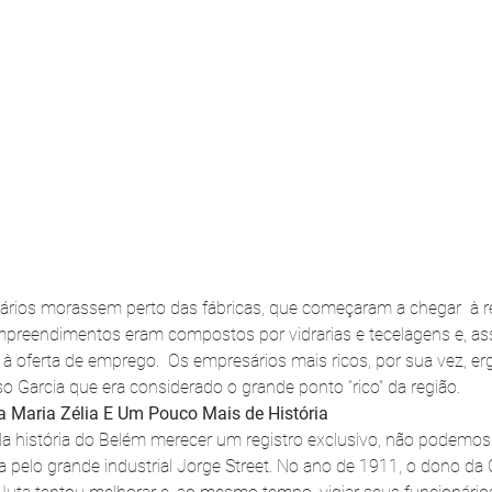
rios morassem perto das fábricas, que começaram a chegar  à r
mpreendimentos eram compostos por vidrarias e tecelagens e, as
 à oferta de emprego.  Os empresários mais ricos, por sua vez, e
o Garcia que era considerado o grande ponto “rico” da região.
ia Maria Zélia E Um Pouco Mais de História
a história do Belém merecer um registro exclusivo, não podemos d
a pelo grande industrial Jorge Street. No ano de 1911, o dono d