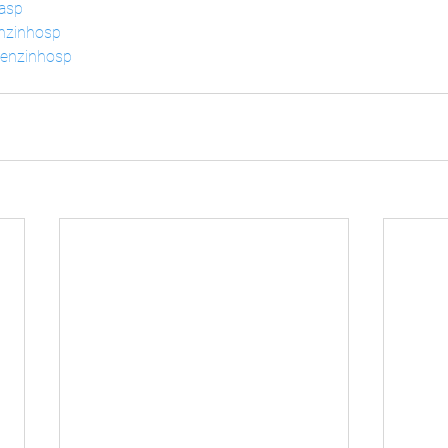
dasp
enzinhosp
lenzinhosp