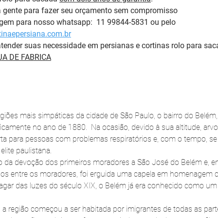
a gente para fazer seu orçamento sem compromisso 
em para nosso whatsapp:  11 99844-5831 ou pelo 
inaepersiana.com.br
tender suas necessidade em persianas e cortinas rolo para sac
A DE FABRICA
egiões mais simpáticas da cidade de São Paulo, o bairro do Belém
icamente no ano de 1880.  Na ocasião, devido à sua altitude, arvo
rta para pessoas com problemas respiratórios e, com o tempo, s
lite paulistana.
 da devoção dos primeiros moradores a São José do Belém e, em
dos entre os moradores, foi erguida uma capela em homenagem 
agar das luzes do século XIX, o Belém já era conhecido como um d
a região começou a ser habitada por imigrantes de todas as par