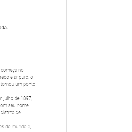
ada.
, começa no 
redo e ar puro, o 
e tornou um ponto 
 julho de 1897, 
com seu nome. 
istrito de 
tes do mundo e, 