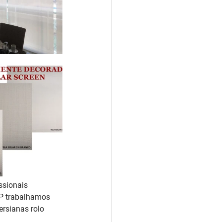
ssionais 
SP trabalhamos 
rsianas rolo 