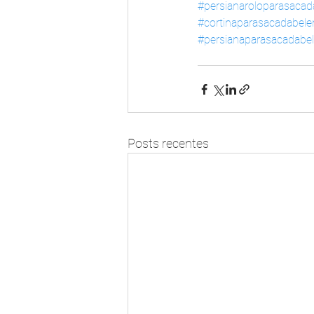
#persianaroloparasaca
#cortinaparasacadabel
#persianaparasacadabe
Posts recentes