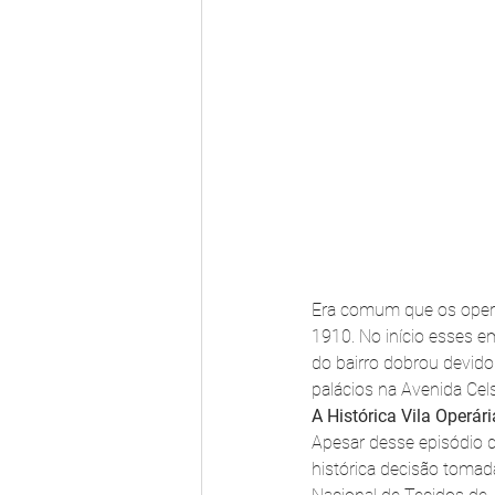
Era comum que os operá
1910. No início esses e
do bairro dobrou devido
palácios na Avenida Cels
A Histórica Vila Operár
Apesar desse episódio d
histórica decisão tomad