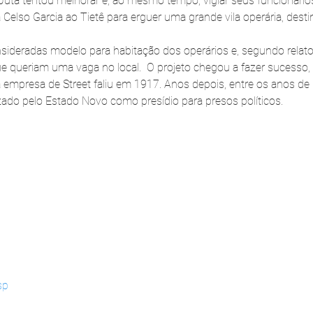
Juta tentou melhorar e, ao mesmo tempo, vigiar seus funcionári
 Celso Garcia ao Tietê para erguer uma grande vila operária, dest
sideradas modelo para habitação dos operários e, segundo relato
que queriam uma vaga no local.  O projeto chegou a fazer sucesso
mpresa de Street faliu em 1917. Anos depois, entre os anos de 
izado pelo Estado Novo como presídio para presos políticos.
 
sp