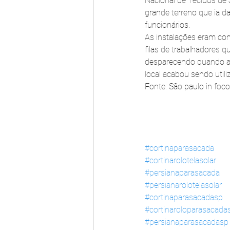
Nacional de Tecidos de 
grande terreno que ia da
funcionários.
As instalações eram con
filas de trabalhadores 
desparecendo quando a e
local acabou sendo util
Fonte: São paulo in foco
#cortinaparasacada
#cortinarolotelasolar
#persianaparasacada
#persianarolotelasolar
#cortinaparasacadasp
#cortinaroloparasacada
#persianaparasacadasp