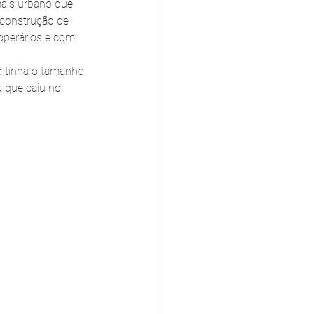
mais urbano que 
construção de 
operários e com 
o tinha o tamanho 
 que caiu no 