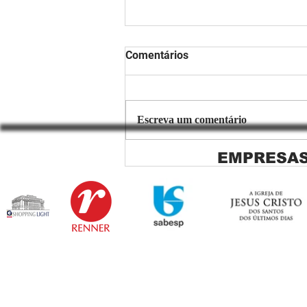
Comentários
Escreva um comentário
EMPRESAS
Copiar de Persiana Rolo Tela
Solar: O Segredo para uma
Sacada Perfeita no Link
Sapopemba!