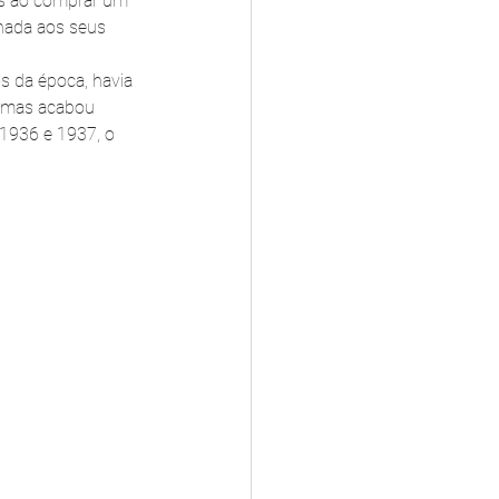
os ao comprar um 
inada aos seus 
s da época, havia 
, mas acabou 
1936 e 1937, o 