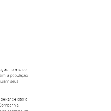
egião no ano de 
sim, a população 
rguiam seus 
eixar de citar a 
a Companhia 