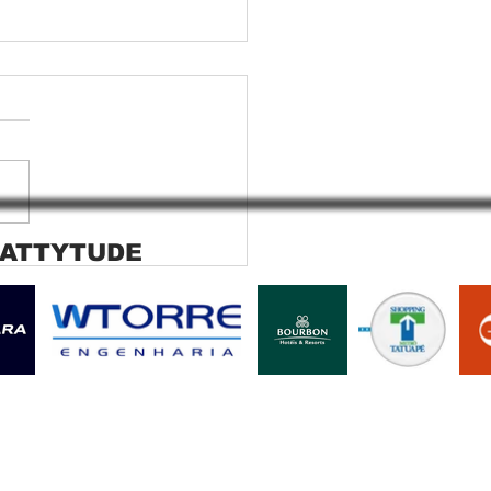
 ATTYTUDE
ana rolo tela solar
ara SP Cortina rolo tela
r Jaguara SP