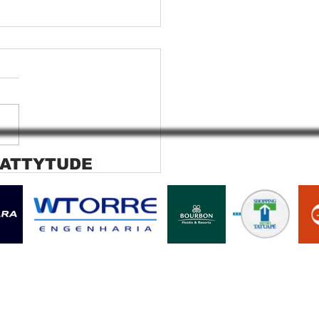
 ATTYTUDE
ana rolo tela solar
ara SP Cortina rolo tela
r Jaguara SP