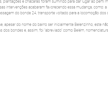
 plantações e chácaras foram sumindo para dar lugar ao perfil 
sas intervenções acabaram favorecendo essa mudança, como: a 
passagem do bonde 24, transporte voltado para a locomoção dos 
e, apesar do nome do bairro ser inicialmente Belenzinho, este nã
as dos bondes e, assim, foi “abreviado” como Belém, nomenclatura