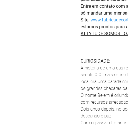
Entre em contato com 
só mandar uma mensag
Site: 
www.fabricadecort
estamos prontos para a
ATTYTUDE SOMOS LOJ
CURIOSIDADE:
A história de uma das r
século XIX, mais especif
local era uma parada ce
de grandes chácaras da e
O nome Belém é oriundo
com recursos arrecada
Dois anos depois, no ap
descanso e paz.
Com o passar dos anos, 