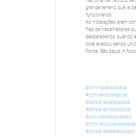
Nacional de Tecidos de 
grande terreno que ia da
funcionários.
As instalações eram con
filas de trabalhadores 
desparecendo quando a e
local acabou sendo util
Fonte: São paulo in foco
#cortinaparasacada
#cortinarolotelasolar
#persianaparasacada
#persianarolotelasolar
#cortinaparasacadasp
#cortinaroloparasacada
#persianaparasacadasp