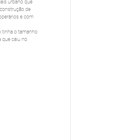
mais urbano que 
construção de 
operários e com 
o tinha o tamanho 
 que caiu no 