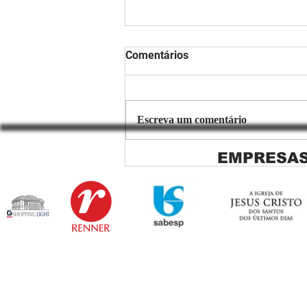
Comentários
Escreva um comentário
EMPRESAS
Copiar de Persiana Rolo Tela
Solar: O Segredo para uma
Sacada Perfeita no Link
Sapopemba!