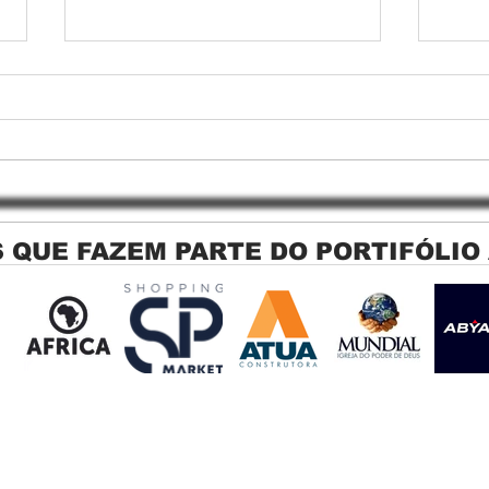
 QUE FAZEM PARTE DO PORTIFÓLIO
Persiana Rolo Tela Solar: O
Persi
Segredo para uma Sacada
Jagu
Perfeita no Link Sapopemba!
sola