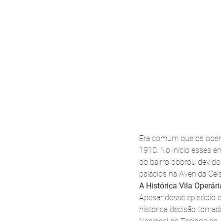
Era comum que os operá
1910. No início esses e
do bairro dobrou devido
palácios na Avenida Cels
A Histórica Vila Operár
Apesar desse episódio d
histórica decisão tomad