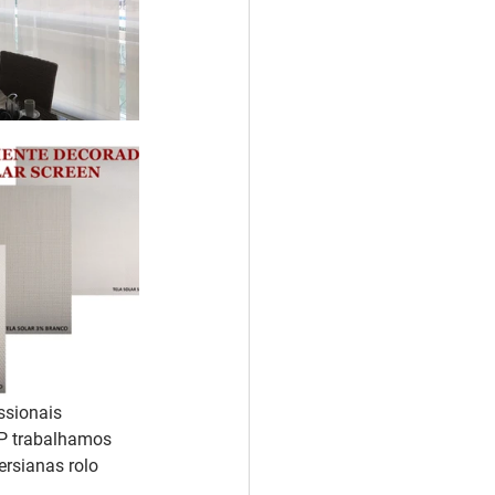
ssionais 
SP trabalhamos 
rsianas rolo 