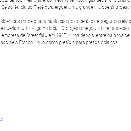
Juta tentou melhorar e, ao mesmo tempo, vigiar seus funcionári
 Celso Garcia ao Tietê para erguer uma grande vila operária, dest
sideradas modelo para habitação dos operários e, segundo relato
que queriam uma vaga no local.  O projeto chegou a fazer sucesso
mpresa de Street faliu em 1917. Anos depois, entre os anos de 
izado pelo Estado Novo como presídio para presos políticos.
 
sp