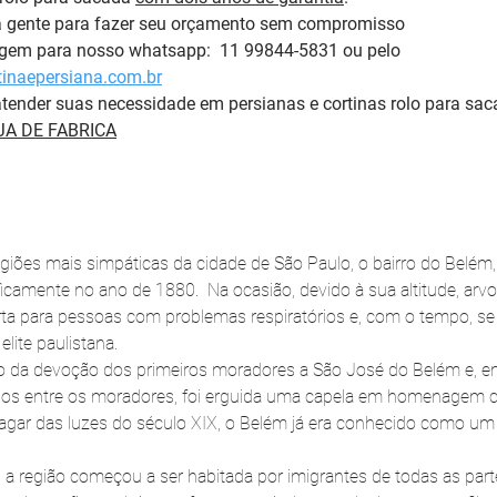
a gente para fazer seu orçamento sem compromisso 
em para nosso whatsapp:  11 99844-5831 ou pelo 
inaepersiana.com.br
tender suas necessidade em persianas e cortinas rolo para sac
A DE FABRICA
egiões mais simpáticas da cidade de São Paulo, o bairro do Belém
icamente no ano de 1880.  Na ocasião, devido à sua altitude, arvo
rta para pessoas com problemas respiratórios e, com o tempo, s
lite paulistana.
 da devoção dos primeiros moradores a São José do Belém e, em
dos entre os moradores, foi erguida uma capela em homenagem 
agar das luzes do século XIX, o Belém já era conhecido como um d
a região começou a ser habitada por imigrantes de todas as par