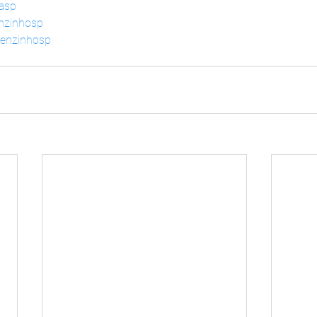
dasp
enzinhosp
lenzinhosp