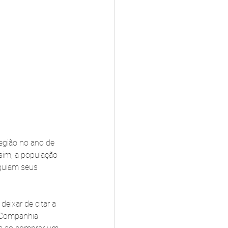
egião no ano de 
sim, a população 
rguiam seus 
eixar de citar a 
a Companhia 