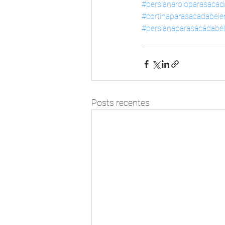
#persianaroloparasaca
#cortinaparasacadabel
#persianaparasacadabe
Posts recentes