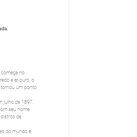
ada.
, começa no 
redo e ar puro, o 
e tornou um ponto 
 julho de 1897, 
com seu nome. 
istrito de 
tes do mundo e, 