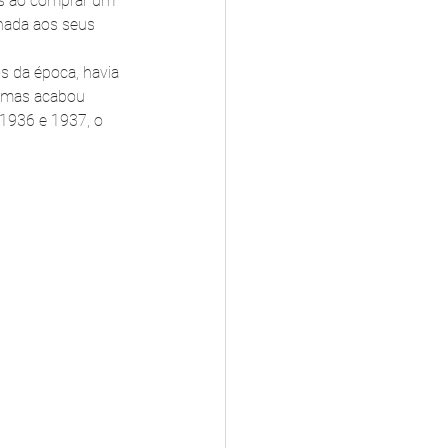
os ao comprar um 
inada aos seus 
s da época, havia 
, mas acabou 
1936 e 1937, o 