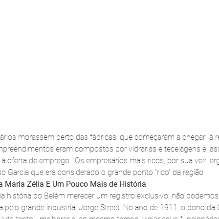
rios morassem perto das fábricas, que começaram a chegar  à r
mpreendimentos eram compostos por vidrarias e tecelagens e, as
 à oferta de emprego.  Os empresários mais ricos, por sua vez, e
o Garcia que era considerado o grande ponto “rico” da região.
ia Maria Zélia E Um Pouco Mais de História
a história do Belém merecer um registro exclusivo, não podemos d
a pelo grande industrial Jorge Street. No ano de 1911, o dono d