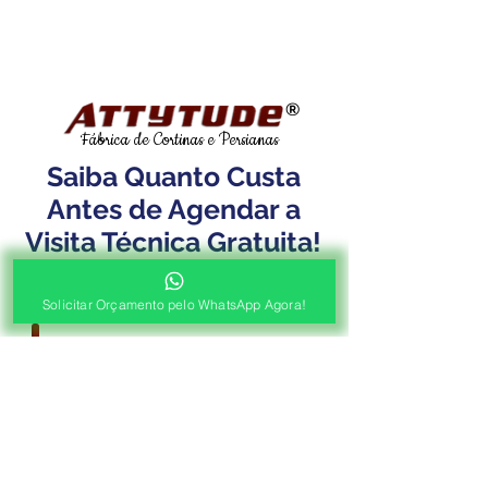
®
Fábrica de Cortinas e Persianas
Saiba Quanto Custa
Antes de Agendar a
Visita Técnica Gratuita!
1ª ETAPA
Solicitar Orçamento pelo WhatsApp Agora!
Contato e Envio das Medidas
Pré Orçamento pelo
WhatsApp
Envie as medidas (Largura x Altura)
e a Foto de sua Sacada, Janelas ou
Portas, Nosso Consultor irá