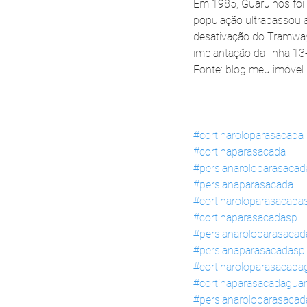
Em 1985, Guarulhos foi e
população ultrapassou 
desativação do Tramway 
implantação da linha 1
Fonte: blog meu imóvel 
#cortinaroloparasacada
#cortinaparasacada
#persianaroloparasacad
#persianaparasacada
#cortinaroloparasacada
#cortinaparasacadasp
#persianaroloparasaca
#persianaparasacadasp
#cortinaroloparasacada
#cortinaparasacadagua
#persianaroloparasaca