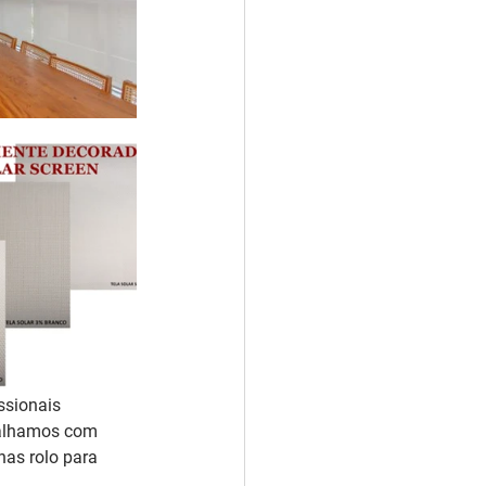
ssionais 
balhamos com 
as rolo para 