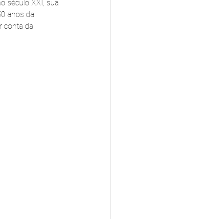
o século XXI, sua 
50 anos da 
r conta da 