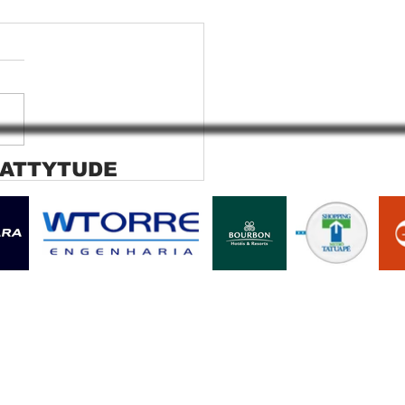
 ATTYTUDE
ana rolo tela solar
ara SP Cortina rolo tela
r Jaguara SP