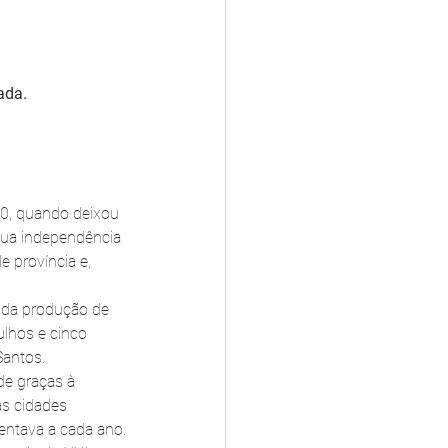
ada.
0, quando deixou 
sua independência 
e província e, 
a da produção de 
lhos e cinco 
Santos.
e graças à 
s cidades 
mentava a cada ano.