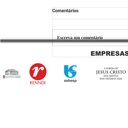
Comentários
Escreva um comentário
EMPRESAS
Copiar de Persiana Rolo Tela
Solar: O Segredo para uma
Sacada Perfeita no Link
Sapopemba!