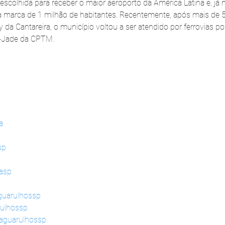
scolhida para receber o maior aeroporto da América Latina e, já n
a marca de 1 milhão de habitantes. Recentemente, após mais de 
da Cantareira, o município voltou a ser atendido por ferrovias po
3-Jade da CPTM.
a
sp
dasp
guarulhossp
rulhossp
daguarulhossp