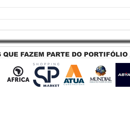
 QUE FAZEM PARTE DO PORTIFÓLIO
Persiana Rolo Tela Solar: O
Persi
Segredo para uma Sacada
Jagu
Perfeita no Link Sapopemba!
sola