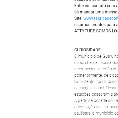
Entre em contato com 
só mandar uma mensag
Site: 
www.fabricadecort
estamos prontos para a
ATTYTUDE SOMOS LOJ
CURIOSIDADE:
O município de Guarulh
de se chamar Nossa Sen
reconhecida, o então imp
posteriormente, de cida
No entanto, foi no deco
cachaça e álcool. Nessa
estações passaram a ate
A partir da década de 
construção das rodovias
paulistas, o município 