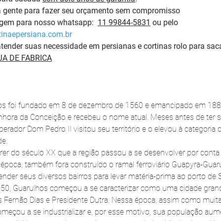
a gente para fazer seu orçamento sem compromisso 
em para nosso whatsapp:  
11 99844-5831
 ou pelo 
inaepersiana.com.br
tender suas necessidade em persianas e cortinas rolo para sac
A DE FABRICA
os foi fundado em 8 de dezembro de 1560 e emancipado em 188
hora da Conceição e recebeu o nome atual. Meses antes de ter 
erador Dom Pedro II visitou seu território e o elevou à categoria d
de.
rrer do século XX que a região passou a se desenvolver por cont
 época, também fora construído o ramal ferroviário Guapyra-Guaru
nder seus diversos bairros para levar matéria-prima ao porto de 
1950, Guarulhos começou a se caracterizar como uma cidade grand
 Fernão Dias e Presidente Dutra. Nessa época, assim como muita
começou a se industrializar e, por esse motivo, sua população au