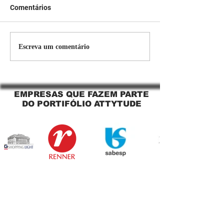
Comentários
Persiana Rolo Tela Solar:
Persiana rolo tel
Escreva um comentário
O Segredo para uma
Jaguara SP Cort
Sacada Perfeita no Link
tela solar Jagua
Sapopemba!
EMPRESAS QUE FAZEM PARTE
DO PORTIFÓLIO ATTYTUDE