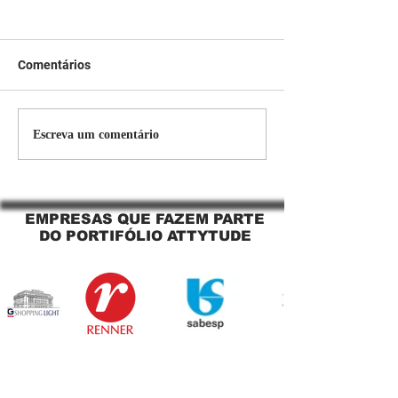
Comentários
Persiana Rolo Tela Solar:
Persiana rolo tel
Escreva um comentário
O Segredo para uma
Jaguara SP Cort
Sacada Perfeita no Link
tela solar Jagua
Sapopemba!
EMPRESAS QUE FAZEM PARTE
DO PORTIFÓLIO ATTYTUDE