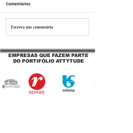
Comentários
Persiana Rolo Tela Solar:
Persiana rolo tel
Escreva um comentário
O Segredo para uma
Jaguara SP Cort
Sacada Perfeita no Link
tela solar Jagua
Sapopemba!
EMPRESAS QUE FAZEM PARTE
DO PORTIFÓLIO ATTYTUDE