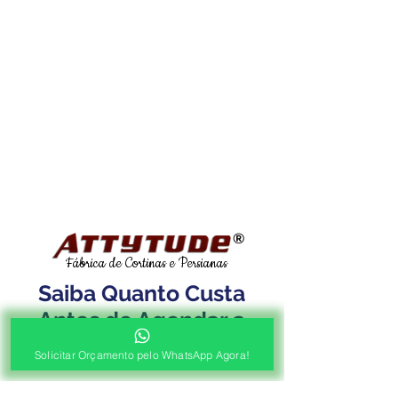
®
Fábrica de Cortinas e Persianas
Saiba Quanto Custa
Antes de Agendar a
Visita Técnica Gratuita!
Solicitar Orçamento pelo WhatsApp Agora!
1ª ETAPA