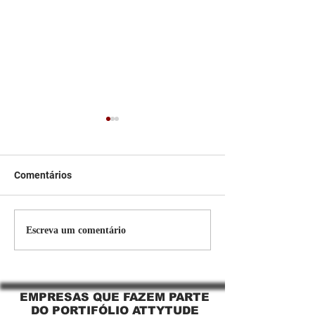
Comentários
Persiana Rolo Tela Solar:
Persiana rolo tel
Escreva um comentário
O Segredo para uma
Jaguara SP Cort
Sacada Perfeita no Link
tela solar Jagua
Sapopemba!
EMPRESAS QUE FAZEM PARTE
DO PORTIFÓLIO ATTYTUDE