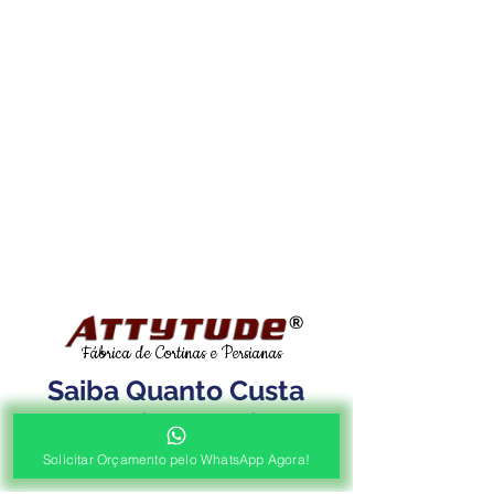
®
Fábrica de Cortinas e Persianas
Saiba Quanto Custa
Antes de Agendar a
Visita Técnica Gratuita!
Solicitar Orçamento pelo WhatsApp Agora!