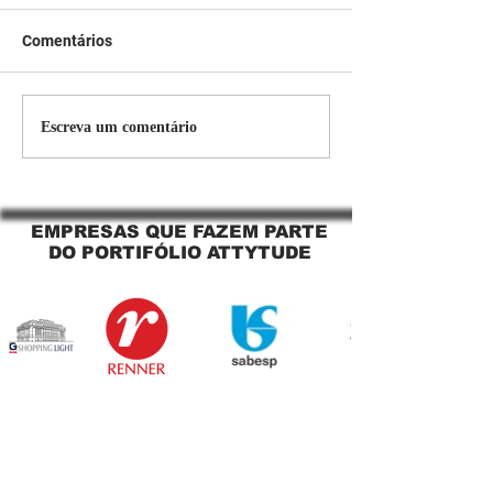
Comentários
Persiana Rolo Tela Solar:
Persiana rolo tel
Escreva um comentário
O Segredo para uma
Jaguara SP Cort
Sacada Perfeita no Link
tela solar Jagua
Sapopemba!
EMPRESAS QUE FAZEM PARTE
DO PORTIFÓLIO ATTYTUDE