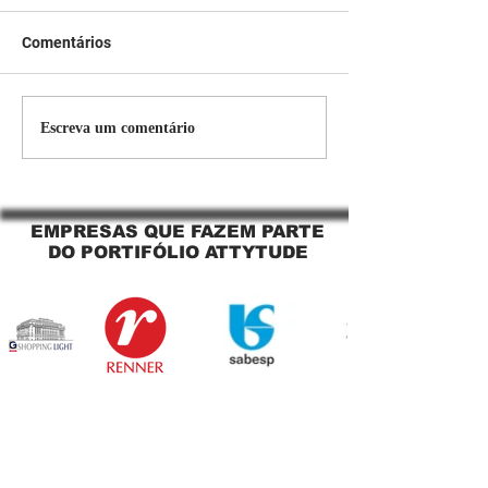
Comentários
Persiana Rolo Tela Solar:
Persiana rolo tel
Escreva um comentário
O Segredo para uma
Jaguara SP Cort
Sacada Perfeita no Link
tela solar Jagua
Sapopemba!
EMPRESAS QUE FAZEM PARTE
DO PORTIFÓLIO ATTYTUDE