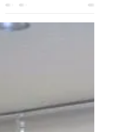
Você da região do Ipiranga SP que esta
procurando Persiana rolo para sacada temos a
solução, ATTYTUDE é especializada e com o
melhor...