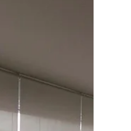
procurando cortina rolo para sacada temos a
solução, ATTYTUDE é especializada e com o
melhor...