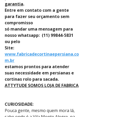
garantia
. 
Entre em contato com a gente 
para fazer seu orçamento sem 
compromisso 
só mandar uma mensagem para 
nosso whatsapp:  (11) 99844-5831 
ou pelo 
Site: 
www.fabricadecortinaepersiana.co
m.br
estamos prontos para atender 
suas necessidade em persianas e 
cortinas rolo para sacada.
ATTYTUDE SOMOS LOJA DE FABRICA
CURIOSIDADE:
Pouca gente, mesmo quem mora lá, 
sabe onde é a Vila Monte Alegre, na 