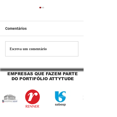
Comentários
Persiana Rolo Tela Solar:
Persiana rolo tel
Escreva um comentário
O Segredo para uma
Jaguara SP Cort
Sacada Perfeita no Link
tela solar Jagua
Sapopemba!
EMPRESAS QUE FAZEM PARTE
DO PORTIFÓLIO ATTYTUDE