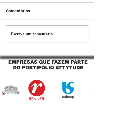
Comentários
Persiana Rolo Tela Solar:
Persiana rolo tel
Escreva um comentário
O Segredo para uma
Jaguara SP Cort
Sacada Perfeita no Link
tela solar Jagua
Sapopemba!
EMPRESAS QUE FAZEM PARTE
DO PORTIFÓLIO ATTYTUDE