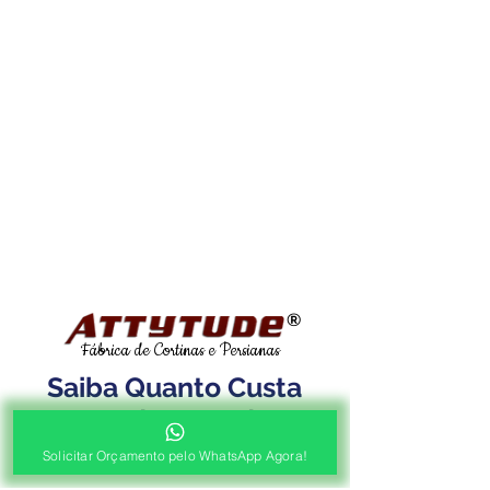
®
Fábrica de Cortinas e Persianas
Saiba Quanto Custa
Antes de Agendar a
Visita Técnica Gratuita!
Solicitar Orçamento pelo WhatsApp Agora!