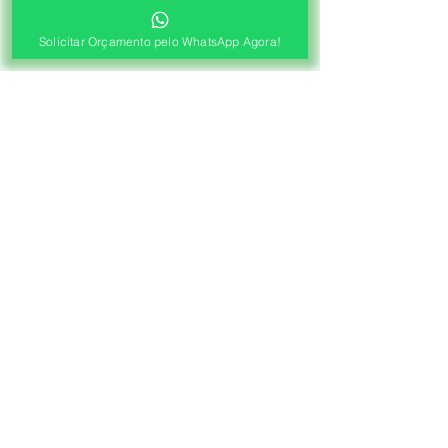
Solicitar Orçamento pelo WhatsApp Agora!
®
Fábrica de Cortinas e Persianas
Saiba Quanto Custa
Antes de Agendar a
Visita Técnica Gratuita!