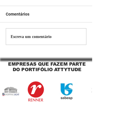
Comentários
Persiana Rolo Tela Solar:
Persiana rolo tel
Escreva um comentário
O Segredo para uma
Jaguara SP Cort
Sacada Perfeita no Link
tela solar Jagua
Sapopemba!
EMPRESAS QUE FAZEM PARTE
DO PORTIFÓLIO ATTYTUDE