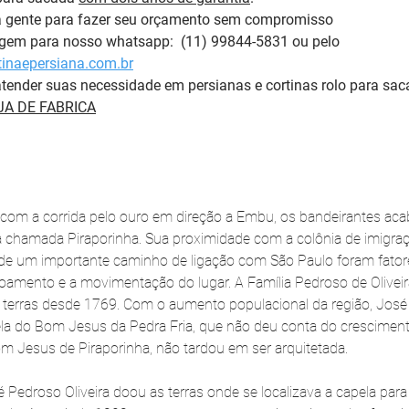
a gente para fazer seu orçamento sem compromisso 
m para nosso whatsapp:  (11) 99844-5831 ou pelo 
inaepersiana.com.br
tender suas necessidade em persianas e cortinas rolo para sac
A DE FABRICA
, com a corrida pelo ouro em direção a Embu, os bandeirantes aca
chamada Piraporinha. Sua proximidade com a colônia de imigraçã
 de um importante caminho de ligação com São Paulo foram fator
oamento e a movimentação do lugar. A Família Pedroso de Oliveira 
 terras desde 1769. Com o aumento populacional da região, José
pela do Bom Jesus da Pedra Fria, que não deu conta do cresciment
 Jesus de Piraporinha, não tardou em ser arquitetada. 
droso Oliveira doou as terras onde se localizava a capela para 