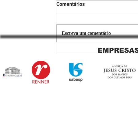
Comentários
Escreva um comentário
EMPRESAS
Copiar de Persiana Rolo Tela
Solar: O Segredo para uma
Sacada Perfeita no Link
Sapopemba!