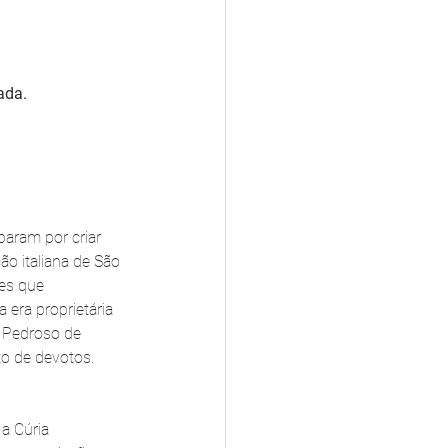
ada.
baram por criar 
o italiana de São 
es que 
era proprietária 
 Pedroso de 
o de devotos. 
a Cúria 