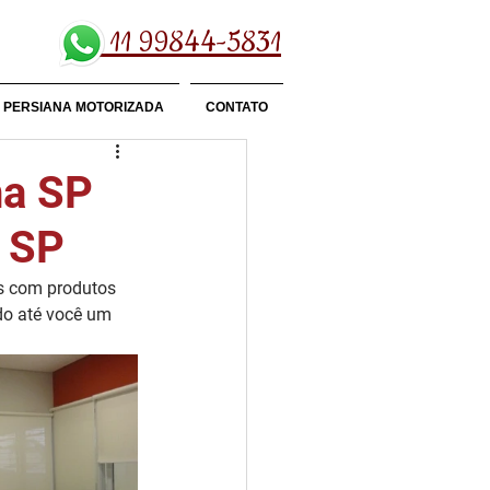
11 99844-5831
PERSIANA MOTORIZADA
CONTATO
ha SP
a SP
s com produtos 
ndo até você um 