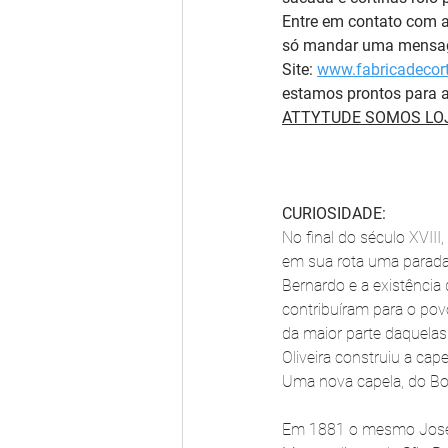
Entre em contato com 
só mandar uma mensage
Site: 
www.fabricadecort
estamos prontos para a
ATTYTUDE SOMOS LOJ
CURIOSIDADE:
No final do século XVIII
em sua rota uma parada 
Bernardo e a existência
contribuíram para o pov
da maior parte daquelas
Oliveira construiu a ca
Uma nova capela, do Bom
Em 1881 o mesmo José Pe