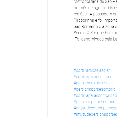
Metropolitana de São Pa
no mês de agosto. Os ev
regiões.  A passagem en
Piraporinha e foi import
São Bernardo e a zona s
Século XIX e que hoje p
 Foi denominada pela Le
#cortinarolotelasolar
#cortinaparaescritorio
#persianarolotelasolar
#persianaparaescritorio
#cortinaparaescritoriosp
#persianaparaescritorio
#attytudecortinaparaescr
#attytudepersianaparaes