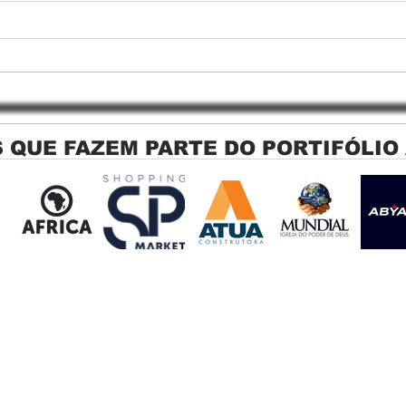
 QUE FAZEM PARTE DO PORTIFÓLIO
Persiana Rolo Tela Solar: O
Persi
Segredo para uma Sacada
Jagu
Perfeita no Link Sapopemba!
sola