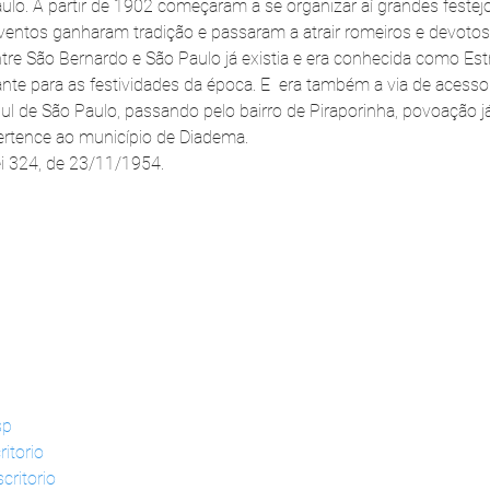
ulo. A partir de 1902 começaram a se organizar aí grandes festej
entos ganharam tradição e passaram a atrair romeiros e devotos
tre São Bernardo e São Paulo já existia e era conhecida como Est
ante para as festividades da época. E  era também a via de acesso
ul de São Paulo, passando pelo bairro de Piraporinha, povoação já
ertence ao município de Diadema.
i 324, de 23/11/1954.
sp
itorio
critorio