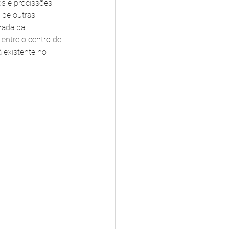
os e procissões 
 de outras 
rada da 
 entre o centro de 
 existente no 