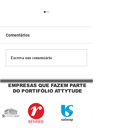
Comentários
Persiana Rolo Tela Solar:
Persiana rolo tel
Escreva um comentário
O Segredo para uma
Jaguara SP Cort
Sacada Perfeita no Link
tela solar Jagua
Sapopemba!
EMPRESAS QUE FAZEM PARTE
DO PORTIFÓLIO ATTYTUDE