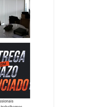
ssionais 
P trabalhamos 