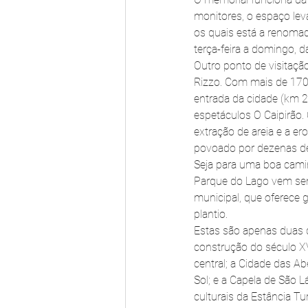
monitores, o espaço leva
os quais está a renomad
terça-feira a domingo, 
Outro ponto de visitaçã
Rizzo. Com mais de 170 
entrada da cidade (km 2
espetáculos O Caipirão
extração de areia e a e
povoado por dezenas de
Seja para uma boa cami
Parque do Lago vem sen
municipal, que oferece g
plantio.
Estas são apenas duas 
construção do século XV
central; a Cidade das Ab
Sol; e a Capela de São L
culturais da Estância Tu