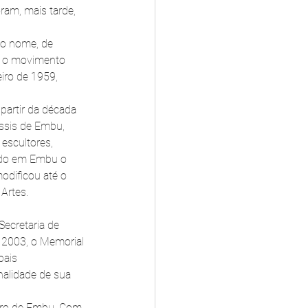
ram, mais tarde, 
o nome, de 
e o movimento 
iro de 1959, 
artir da década 
Assis de Embu, 
escultores, 
ndo em Embu o 
odificou até o 
Artes.
Secretaria de 
 2003, o Memorial 
pais 
nalidade de sua 
ntro de Embu. Com 