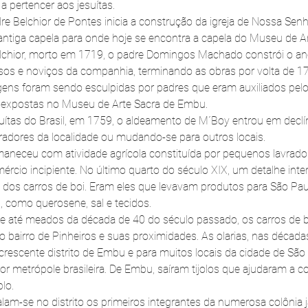
a pertencer aos jesuítas.
re Belchior de Pontes inicia a construção da igreja de Nossa Senh
antiga capela para onde hoje se encontra a capela do Museu de Ar
lchior, morto em 1719, o padre Domingos Machado constrói o ane
iosos e noviços da companhia, terminando as obras por volta de 1
ens foram sendo esculpidas por padres que eram auxiliados pelo
o expostas no Museu de Arte Sacra de Embu.
ítas do Brasil, em 1759, o aldeamento de M´Boy entrou em declín
dores da localidade ou mudando-se para outros locais.
maneceu com atividade agrícola constituída por pequenos lavrador
rcio incipiente. No último quarto do século XIX, um detalhe inte
 dos carros de boi. Eram eles que levavam produtos para São Pau
s, como querosene, sal e tecidos.
, e até meados da década de 40 do século passado, os carros de 
 bairro de Pinheiros e suas proximidades. As olarias, nas décadas
 crescente distrito de Embu e para muitos locais da cidade de São 
 metrópole brasileira. De Embu, saíram tijolos que ajudaram a co
lo.
alam-se no distrito os primeiros integrantes da numerosa colônia 