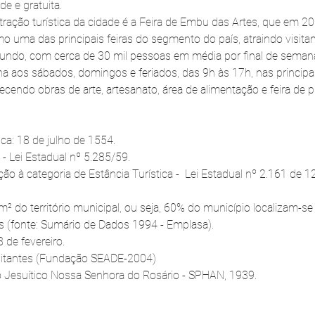
e e gratuita.
atração turística da cidade é a Feira de Embu das Artes, que em 
o uma das principais feiras do segmento do país, atraindo visita
mundo, com cerca de 30 mil pessoas em média por final de semana
a aos sábados, domingos e feriados, das 9h às 17h, nas principa
recendo obras de arte, artesanato, área de alimentação e feira de pl
ca: 18 de julho de 1554.
 Lei Estadual nº 5.285/59.  
ação à categoria de Estância Turística -  Lei Estadual nº 2.161 de 
² do território municipal, ou seja, 60% do município localizam-se
s (fonte: Sumário de Dados 1994 - Emplasa).
 de fevereiro.
bitantes (Fundação SEADE-2004)
Jesuítico Nossa Senhora do Rosário - SPHAN, 1939.