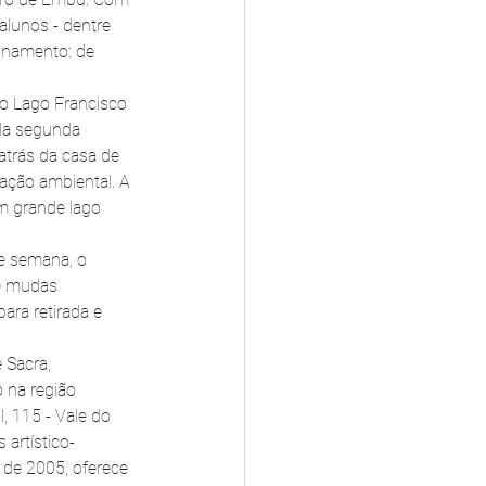
alunos - dentre 
ionamento: de 
o Lago Francisco 
da segunda 
atrás da casa de 
ção ambiental. A 
m grande lago 
e semana, o 
e mudas 
ara retirada e 
 Sacra, 
 na região 
, 115 - Vale do 
 artístico-
 de 2005, oferece 