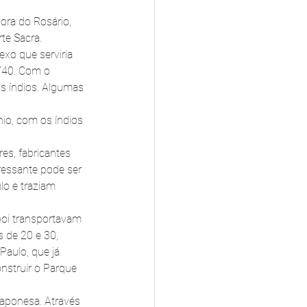
ora do Rosário, 
te Sacra.  
xo que serviria 
740. Com o 
s índios. Algumas 
io, com os índios 
es, fabricantes 
ressante pode ser 
lo e traziam 
boi transportavam 
 de 20 e 30, 
Paulo, que já 
nstruir o Parque 
japonesa. Através 