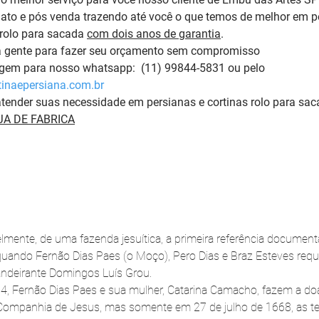
to e pós venda trazendo até você o que temos de melhor em pe
rolo para sacada 
com dois anos de garantia
. 
a gente para fazer seu orçamento sem compromisso 
m para nosso whatsapp:  (11) 99844-5831 ou pelo 
inaepersiana.com.br
tender suas necessidade em persianas e cortinas rolo para sac
A DE FABRICA
elmente, de uma fazenda jesuítica, a primeira referência documenta
quando Fernão Dias Paes (o Moço), Pero Dias e Braz Esteves req
andeirante Domingos Luís Grou.
4, Fernão Dias Paes e sua mulher, Catarina Camacho, fazem a do
Companhia de Jesus, mas somente em 27 de julho de 1668, as te