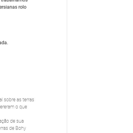
rsianas rolo 
ada.
l sobre as terras 
uereram o que 
ação de sua 
rras de Bohy 