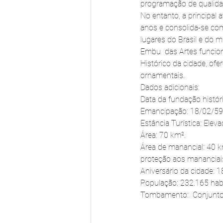
programação de qualidad
No entanto, a principal 
anos e consolida-se com
lugares do Brasil e do 
Embu  das Artes funcion
Histórico da cidade, ofe
ornamentais.
Dados adicionais:
Data da fundação históri
Emancipação: 18/02/59 -
Estância Turística: Elev
Área: 70 km².
Área de manancial: 40 km
proteção aos mananciai
Aniversário da cidade: 18
População: 232.165 ha
Tombamento:  Conjunto 