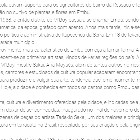
ícola davam suporte para os agricultores do bairro da Ressaca e fo
ão no cultivo de plantas e flores em Embu.
938, o então distrito de M´Boy passa a se chamar Embú, sendo 
atical da época, grafado com acento. Anos mais tarde, inicia-s
política e administrativa de Itapecerica da Serra. Em 18 de fevere
larada município.
movimento mais característico de Embu começa a tomar forma. A p
cem-se os primeiros artistas, vindos de várias regiões do país. 
 M´Boy, mestre Sakai, Ana Moysés, além de tantos outros nomes, 
cos, cantores e estudiosos da cultura popular acabaram encontra
para produzir e divulgar sua arte, tendência que, empiricamente, m
. Hoje, a cidade é conhecida em todos os cantos como Embu das 
ta, cultura e divertimento oferecidas pela cidade, e indicadas pela 
m deixar de ser conhecidas. Inaugurado no final de novembro de
enas de peças do artista Tadakio Sakai, um dos maiores e princi
ura em terracota no Brasil, respeitado por sua criação e pela origi
 rua Rebolo Gonzáles, 185, no Jardim Sílvia, bem próximo ao ce