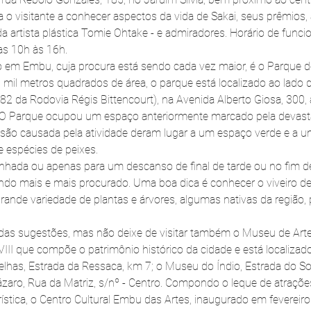
 o visitante a conhecer aspectos da vida de Sakai, seus prêmios, 
a artista plástica Tomie Ohtake - e admiradores. Horário de func
das 10h às 16h.
o em Embu, cuja procura está sendo cada vez maior, é o Parque d
mil metros quadrados de área, o parque está localizado ao lado 
82 da Rodovia Régis Bittencourt), na Avenida Alberto Giosa, 300, 
. O Parque ocupou um espaço anteriormente marcado pela devasta
rosão causada pela atividade deram lugar a um espaço verde e a u
 espécies de peixes.
nhada ou apenas para um descanso de final de tarde ou no fim d
do mais e mais procurado. Uma boa dica é conhecer o viveiro d
rande variedade de plantas e árvores, algumas nativas da região, p
das sugestões, mas não deixe de visitar também o Museu de Arte
III que compõe o patrimônio histórico da cidade e está localizado
elhas, Estrada da Ressaca, km 7; o Museu do Índio, Estrada do Sol
ázaro, Rua da Matriz, s/nº - Centro. Compondo o leque de atrações
rística, o Centro Cultural Embu das Artes, inaugurado em fevereiro