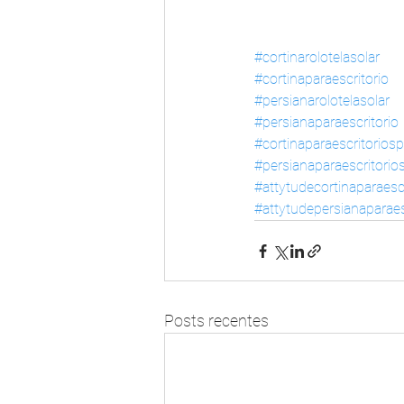
#cortinarolotelasolar
#cortinaparaescritorio
#persianarolotelasolar
#persianaparaescritorio
#cortinaparaescritoriosp
#persianaparaescritorio
#attytudecortinaparaescr
#attytudepersianaparaes
Posts recentes