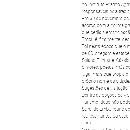
do Instituto Prático Agr
responsáveis pela tradiç
Em 30 de novembro de 1
acordo com a norma gram
que pedia a emancipação 
Embu é, finalmente, dec
Foi nesta época que o 
de 60, chegam e estabele
Solano Trindade, Cássio
pintores, poetas, músi
lugar mais que propício 
próprio nome da cidade
Sugestões de visitação
Dentre as opções de visi
Turismo, duas não pode
Sakai de Embu reúne dez
representantes da escult
obra.
O memorial funciona da