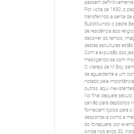
passam definitivamente 
Por volta de 1690, o pad
transferindo a santa da 
Substituindo o padre Be
de residência aos relig
decorrer do tempo, imag
destas esculturas estã
Com a expulsão dos jesu
mestiçando-se com mora
O vilarejo de M´Boy per
de aguardente e um comé
notado pela importância
outros, aqui inexistente
No final daquele século
carvão para depósitos no
forneciam tijolos para o
despontava como a maior
do Ibirapuera, por exemp
Ainda nos anos 30, inst