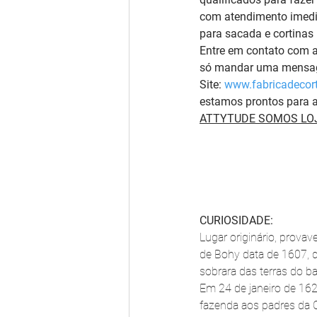
com atendimento imedia
para sacada e cortinas 
Entre em contato com 
só mandar uma mensage
Site: 
www.fabricadecort
estamos prontos para a
ATTYTUDE SOMOS LOJ
CURIOSIDADE:
Lugar originário, provav
de Bohy data de 1607, 
sobrara das terras do b
Em 24 de janeiro de 162
fazenda aos padres da 