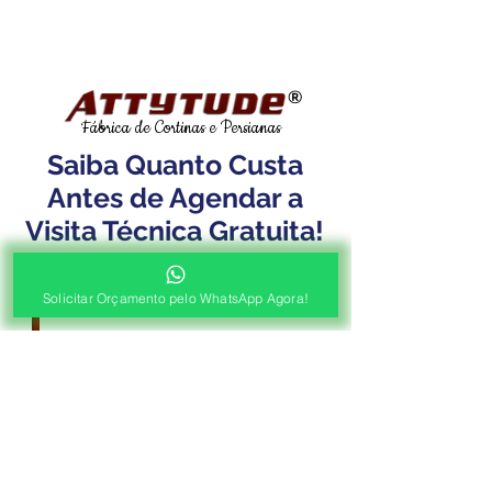
®
Fábrica de Cortinas e Persianas
Saiba Quanto Custa
Antes de Agendar a
Visita Técnica Gratuita!
1ª ETAPA
Solicitar Orçamento pelo WhatsApp Agora!
Contato e Envio das Medidas
Pré Orçamento pelo
WhatsApp
Envie as medidas (Largura x Altura)
e a Foto de sua Sacada, Janelas ou
Portas, Nosso Consultor irá
Responder com o Valor de seu