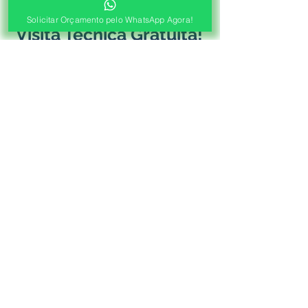
Antes de Agendar a
Solicitar Orçamento pelo WhatsApp Agora!
Visita Técnica Gratuita!
1ª ETAPA
Contato e Envio das Medidas
Pré Orçamento pelo
WhatsApp
Envie as medidas (Largura x Altura)
e a Foto de sua Sacada, Janelas ou
Portas, Nosso Consultor irá
Responder com o Valor de seu
Orçamento!
2ª ETAPA
Agendamento de Visita