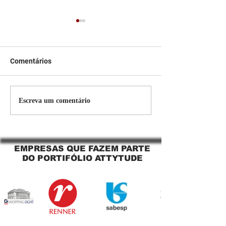
Comentários
Persiana Rolo Tela Solar:
Persiana rolo tel
Escreva um comentário
O Segredo para uma
Jaguara SP Cort
Sacada Perfeita no Link
tela solar Jagua
Sapopemba!
EMPRESAS QUE FAZEM PARTE
DO PORTIFÓLIO ATTYTUDE