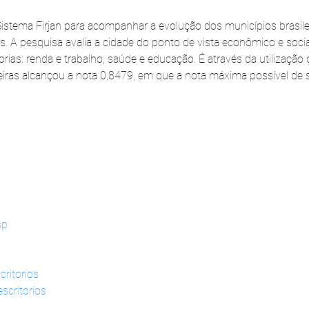
 Sistema Firjan para acompanhar a evolução dos municípios brasile
s. A pesquisa avalia a cidade do ponto de vista econômico e soci
rias: renda e trabalho, saúde e educação. É através da utilização 
aieiras alcançou a nota 0,8479, em que a nota máxima possível de s
sp
critorios
scritorios