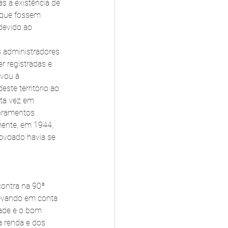
s a existência de 
 que fossem 
devido ao 
s administradores 
r registradas e 
evou à 
ste território ao 
sta vez em 
horamentos 
mente, em 1944, 
ovoado havia se 
contra na 90ª 
levando em conta 
ade e o bom 
 renda e dos 