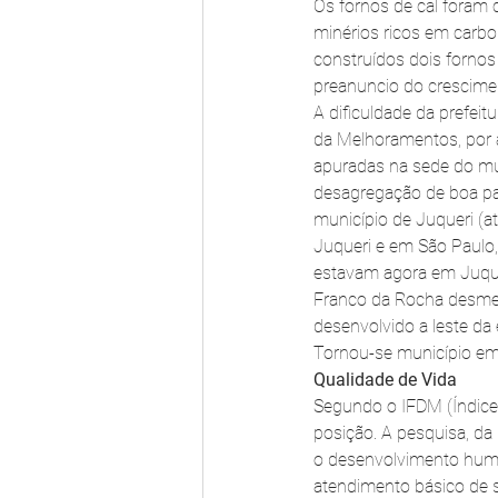
Os fornos de cal foram 
minérios ricos em carbo
construídos dois fornos 
preanuncio do crescimen
A dificuldade da prefei
da Melhoramentos, por an
apuradas na sede do muni
desagregação de boa part
município de Juqueri (at
Juqueri e em São Paulo,
estavam agora em Juque
Franco da Rocha desmemb
desenvolvido a leste da 
Tornou-se município e
Qualidade de Vida
Segundo o IFDM (Índice 
posição. A pesquisa, da
o desenvolvimento huma
atendimento básico de 