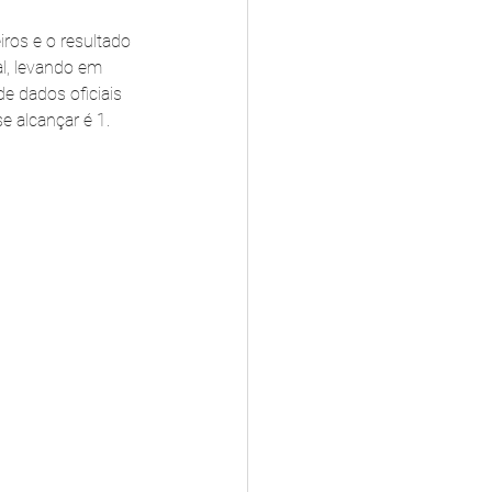
iros e o resultado 
al, levando em 
de dados oficiais 
e alcançar é 1.