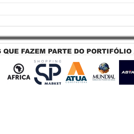
 QUE FAZEM PARTE DO PORTIFÓLIO
Persiana Rolo Tela Solar: O
Persi
Segredo para uma Sacada
Jagu
Perfeita no Link Sapopemba!
sola