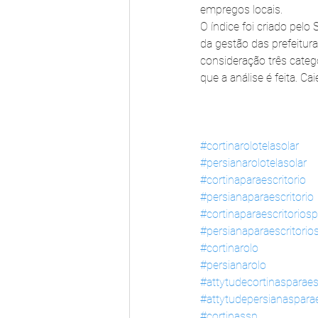
empregos locais.
O índice foi criado pelo
da gestão das prefeitura
consideração três catego
que a análise é feita. C
#cortinarolotelasolar
#persianarolotelasolar
#cortinaparaescritorio
#persianaparaescritorio
#cortinaparaescritoriosp
#persianaparaescritorio
#cortinarolo
#persianarolo
#attytudecortinasparaes
#attytudepersianasparae
#cortinassp