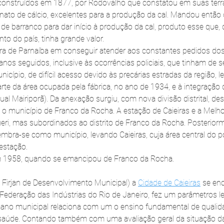
construídos em 1877, por Rodovalho que constatou em suas terra
nato de cálcio, excelentes para a produção da cal. Mandou então
de barranco para dar início à produção da cal, produto esse que, 
to do país, tinha grande valor.
tura de Parnaíba em conseguir atender aos constantes pedidos do
os seguidos, inclusive às ocorrências policiais, que tinham de se
cípio, de difícil acesso devido às precárias estradas da região, l
e da área ocupada pela fábrica, no ano de 1934, e à integração de
ual Mairiporã). Da anexação surgiu, com nova divisão distrital, de
 o município de Franco da Rocha. A estação de Caieiras e a Mel
ri, mas subordinados ao distrito de Franco da Rocha. Posterior
ra-se como município, levando Caieiras, cuja área central do p
estação.
m 1958, quando se emancipou de Franco da Rocha.
Firjan de Desenvolvimento Municipal) a 
Cidade de Caieiras
 se en
 Federação das Indústrias do Rio de Janeiro, fez um parâmetros 
no municipal relaciona com um o ensino fundamental de qualid
saúde. Contando também com uma avaliação geral da situação da