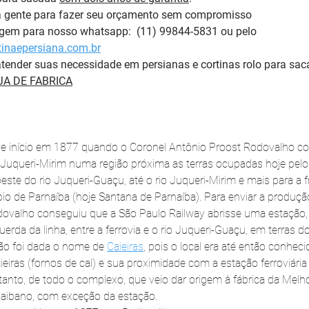
a gente para fazer seu orçamento sem compromisso 
m para nosso whatsapp:  (11) 99844-5831 ou pelo 
inaepersiana.com.br
tender suas necessidade em persianas e cortinas rolo para sac
A DE FABRICA
teve início em 1877 quando o Coronel Antônio Proost Rodovalho 
 Juqueri-Mirim numa região próxima as terras ocupadas hoje pelo
 oeste do rio Juqueri-Guaçu, até o rio Juqueri-Mirim e mais para a f
io de Parnaíba (hoje Santana de Parnaíba). Para enviar a produçã
dovalho conseguiu que a São Paulo Railway abrisse uma estação,
uerda da linha, entre a ferrovia e o rio Juqueri-Guaçu, em terras d
ão foi dada o nome de 
Caieiras
, pois o local era até então conhec
ieiras (fornos de cal) e sua proximidade com a estação ferroviári
rtanto, de todo o complexo, que veio dar origem à fábrica da Mel
rnaibano, com exceção da estação.