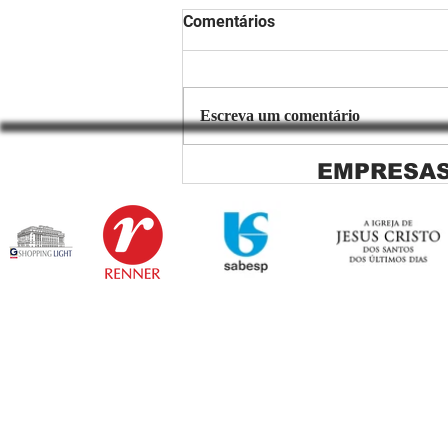
Comentários
Escreva um comentário
EMPRESAS
Copiar de Persiana Rolo Tela
Solar: O Segredo para uma
Sacada Perfeita no Link
Sapopemba!