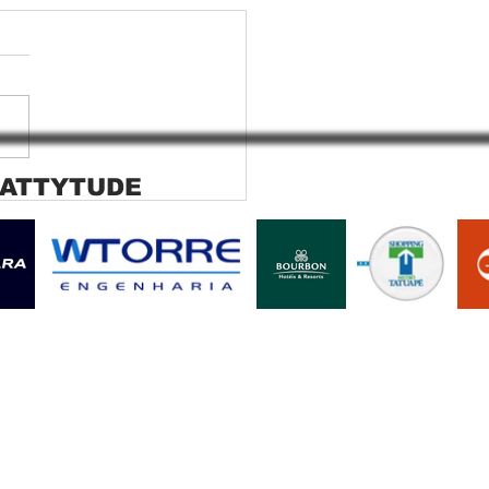
 ATTYTUDE
ana rolo tela solar
ara SP Cortina rolo tela
r Jaguara SP