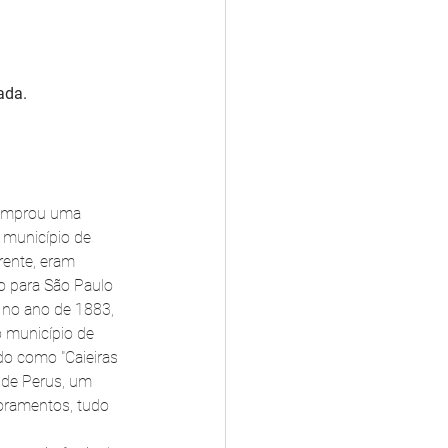
ada.
comprou uma 
 município de 
rente, eram 
o para São Paulo 
 no ano de 1883, 
o município de 
ido como "Caieiras 
a de Perus, um 
horamentos, tudo 