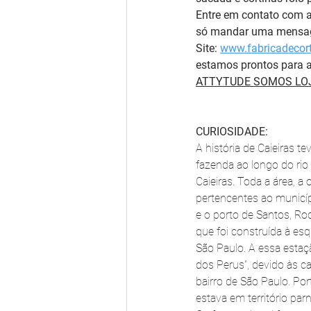
Entre em contato com 
só mandar uma mensage
Site: 
www.fabricadecort
estamos prontos para a
ATTYTUDE SOMOS LOJ
CURIOSIDADE:
A história de Caieiras 
fazenda ao longo do rio
Caieiras. Toda a área, a
pertencentes ao municíp
e o porto de Santos, Ro
que foi construída à esq
São Paulo. A essa estaç
dos Perus", devido às ca
bairro de São Paulo. Po
estava em território pa