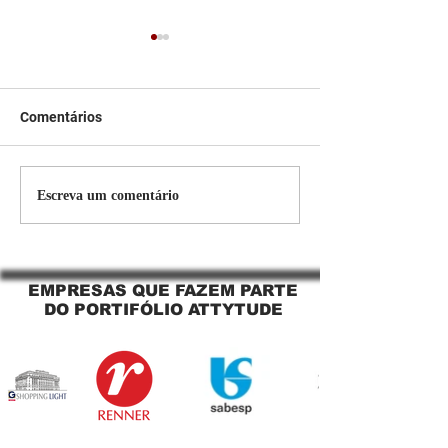
Comentários
Persiana Rolo Tela Solar:
Persiana rolo tel
Escreva um comentário
O Segredo para uma
Jaguara SP Cort
Sacada Perfeita no Link
tela solar Jagua
Sapopemba!
EMPRESAS QUE FAZEM PARTE
DO PORTIFÓLIO ATTYTUDE