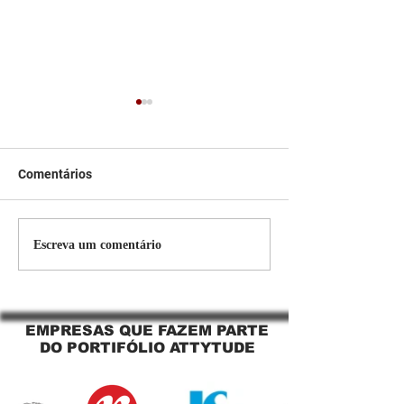
Comentários
Persiana Rolo Tela Solar:
Persiana rolo tel
Escreva um comentário
O Segredo para uma
Jaguara SP Cort
Sacada Perfeita no Link
tela solar Jagua
Sapopemba!
EMPRESAS QUE FAZEM PARTE
DO PORTIFÓLIO ATTYTUDE