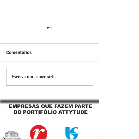
Comentários
Persiana Rolo Tela Solar:
Persiana rolo tel
Escreva um comentário
O Segredo para uma
Jaguara SP Cort
Sacada Perfeita no Link
tela solar Jagua
Sapopemba!
EMPRESAS QUE FAZEM PARTE
DO PORTIFÓLIO ATTYTUDE