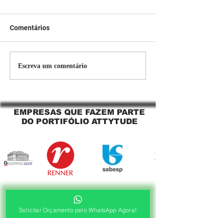
Comentários
Persiana Rolo Tela Solar:
Persiana rolo tel
Escreva um comentário
O Segredo para uma
Jaguara SP Cort
Sacada Perfeita no Link
tela solar Jagua
Sapopemba!
EMPRESAS QUE FAZEM PARTE
DO PORTIFÓLIO ATTYTUDE
Solicitar Orçamento pelo WhatsApp Agora!