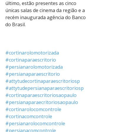
último, estão presentes as cinco 
únicas salas de cinema da região e a 
recém inaugurada agência do Banco 
do Brasil.
#cortinarolomotorizada
#cortinaparaescritorio
#persianarolomotorizada
#persianaparaescritorio
#attytudecortinaparaescritoriosp
#attytudepersianaparaescritoriosp
#cortinaparaescritoriosaopaulo
#persianaparaecritoriosaopaulo
#cortinarolocomcontrole
#cortinacomcontrole
#persianarolocomcontrole
#persianacomcontrole