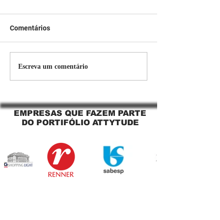
Comentários
Persiana Rolo Tela Solar:
Persiana rolo tel
Escreva um comentário
O Segredo para uma
Jaguara SP Cort
Sacada Perfeita no Link
tela solar Jagua
Sapopemba!
EMPRESAS QUE FAZEM PARTE
DO PORTIFÓLIO ATTYTUDE