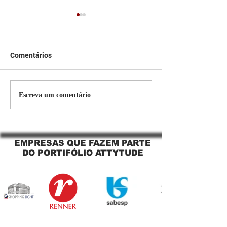
Comentários
Persiana Rolo Tela Solar:
Persiana rolo tel
Escreva um comentário
O Segredo para uma
Jaguara SP Cort
Sacada Perfeita no Link
tela solar Jagua
Sapopemba!
EMPRESAS QUE FAZEM PARTE
DO PORTIFÓLIO ATTYTUDE