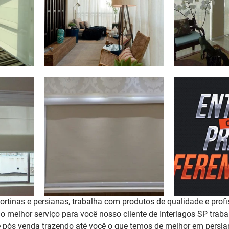
rtinas e persianas, trabalha com produtos de qualidade e profi
 o melhor serviço para você nosso cliente de Interlagos SP tra
 pós venda trazendo até você o que temos de melhor em persian