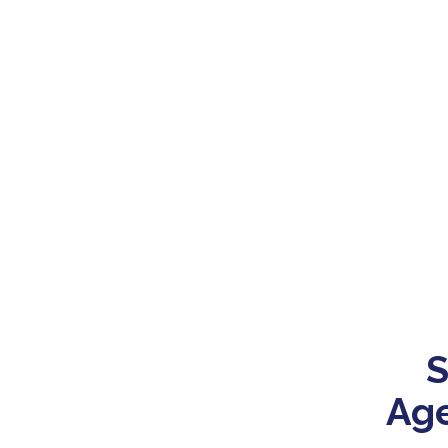
S
Age