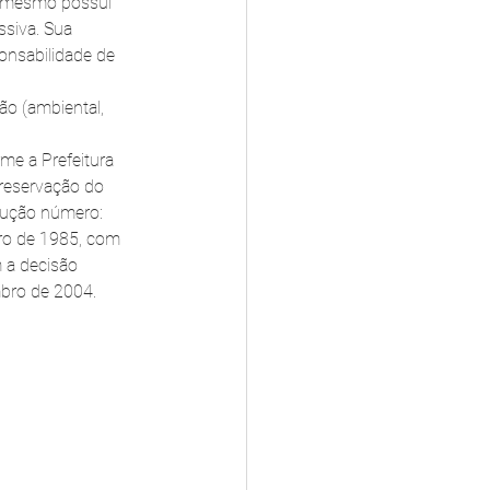
o mesmo possui 
siva. Sua 
onsabilidade de 
o (ambiental, 
me a Prefeitura 
Preservação do 
lução número: 
ro de 1985, com 
 a decisão 
bro de 2004. 