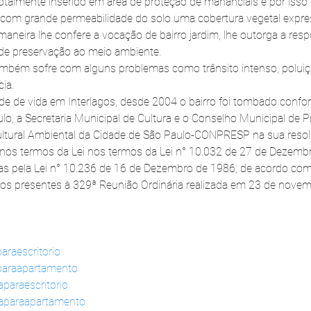
totalmente inserido em área de proteção de mananciais e por iss
com grande permeabilidade do solo uma cobertura vegetal expres
aneira lhe confere a vocação de bairro jardim, lhe outorga a resp
 de preservação ao meio ambiente.
ambém sofre com alguns problemas como trânsito intenso, poluiçã
cia.
ade de vida em Interlagos, desde 2004 o bairro foi tombado confor
lo, a Secretaria Municipal de Cultura e o Conselho Municipal de 
Cultural Ambiental da Cidade de São Paulo-CONPRESP na sua reso
s termos da Lei nos termos da Lei n° 10.032 de 27 de Dezemb
das pela Lei n° 10.236 de 16 de Dezembro de 1986, de acordo com
os presentes à 329ª Reunião Ordinária realizada em 23 de novem
araescritorio
paraapartamento
paraescritorio
daparaapartamento