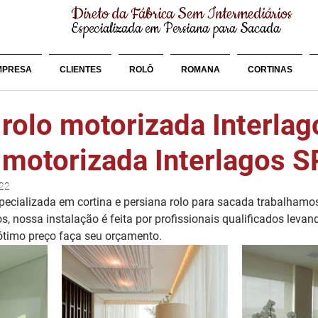
Direto da Fábrica Sem Intermediários
Especializada em Persiana para Sacada
MPRESA
CLIENTES
ROLÔ
ROMANA
CORTINAS
 rolo motorizada Interla
 motorizada Interlagos S
022
cializada em cortina e persiana rolo para sacada trabalhamo
os, nossa instalação é feita por profissionais qualificados leva
 ótimo preço faça seu orçamento.