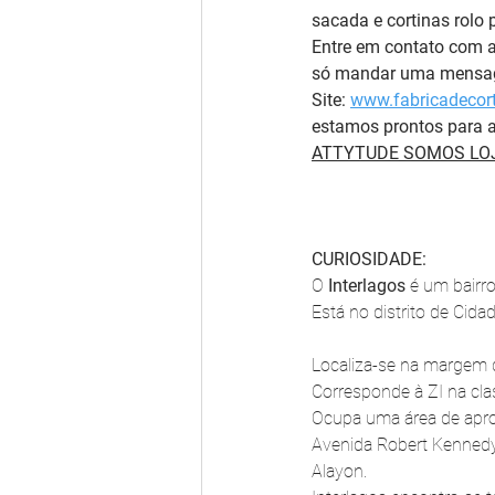
sacada e cortinas rolo 
Entre em contato com 
só mandar uma mensage
Site: 
www.fabricadecort
estamos prontos para a
ATTYTUDE SOMOS LOJ
CURIOSIDADE:
O 
Interlagos
 é um bairro
Está no distrito de Cida
Localiza-se na margem di
Corresponde à ZI na clas
Ocupa uma área de apro
Avenida Robert Kennedy,
Alayon.