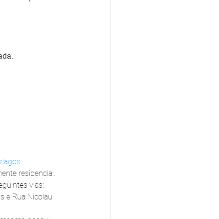
ada.
rlagos
. 
ente residencial. 
uintes vias: 
s e Rua Nicolau 