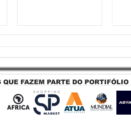
 QUE FAZEM PARTE DO PORTIFÓLIO
Persiana Rolo Tela Solar: O
Persi
Segredo para uma Sacada
Jagu
Perfeita no Link Sapopemba!
sola