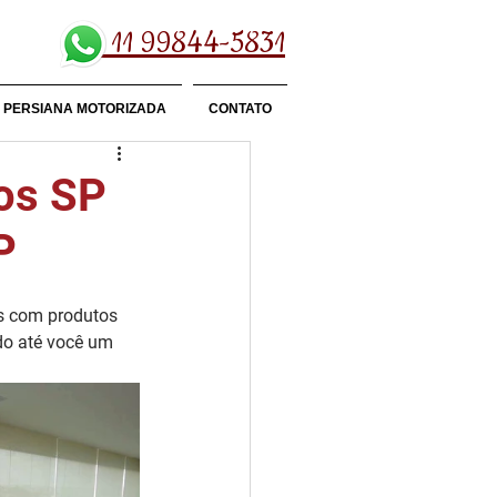
11 99844-5831
PERSIANA MOTORIZADA
CONTATO
gos SP
P
s com produtos 
ndo até você um 