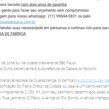
para sacada 
com dois anos de garantia
. 
a gente para fazer seu orçamento sem compromisso 
m para nosso whatsapp:  (11) 99844-5831 ou pelo 
inaepersiana.com.br
tender suas necessidade em persianas e cortinas rolo para sac
A DE FABRICA
 da zona sul da cidade brasileira de São Paulo.
de Dutra, pertencente à subprefeitura da Capela do Socorro. 
reita da represa de Guarapiranga, onde fica o 
Autódromo de Inte
sificação do Plano Diretor da Cidade, ou seja, é um bairro estritam
ximadamente 2 250 m², com seu perímetro determinado pelas seg
 Rua Leonardo Di Fásio, Avenida do Rio Bonito, Avenida Interlago