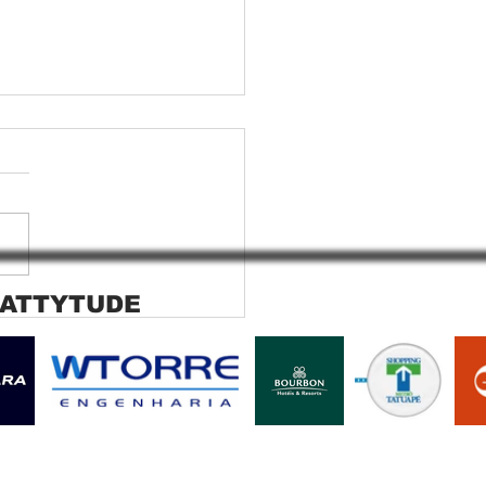
 ATTYTUDE
ana rolo tela solar
ara SP Cortina rolo tela
r Jaguara SP