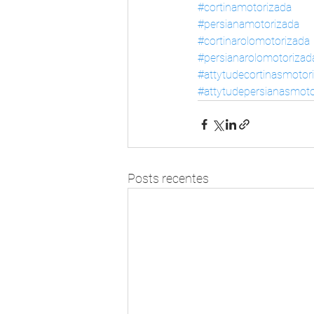
#cortinamotorizada
#persianamotorizada
#cortinarolomotorizada
#persianarolomotorizad
#attytudecortinasmotor
#attytudepersianasmoto
Posts recentes