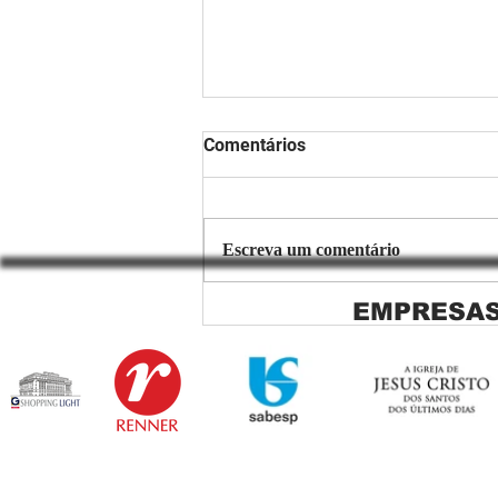
Comentários
Escreva um comentário
EMPRESAS
Copiar de Persiana Rolo Tela
Solar: O Segredo para uma
Sacada Perfeita no Link
Sapopemba!