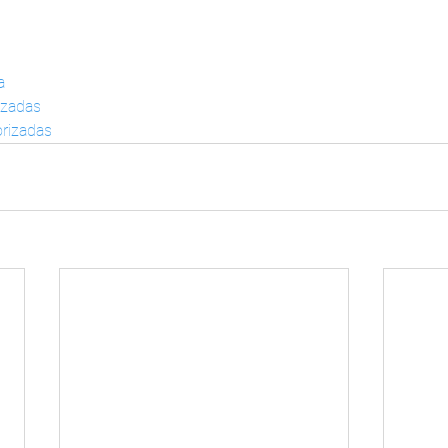
a
izadas
rizadas