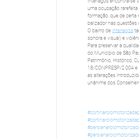
Interlagos encontra-se 
uma ocupação rarefeita 
formação, que de certa m
balizador nas questões
O bairro de 
Interlagos
 t
sonora e visual) e violên
Para preservar a qualid
do Município de São Pau
Patrimônio, Histórico, 
18/CONPRESP/2.004 e no
as alterações introduzi
unânime dos Conselheir
#cortinarolomotorizadap
#cortinarolomotorizada
#persianarolomotorizada
#persianarolomotoriza