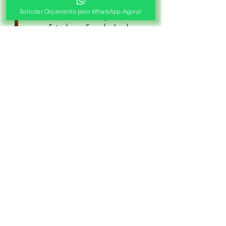
WhatsApp
Solicitar Orçamento pelo WhatsApp Agora!
Envie as medidas (Largura x Altura)
e a Foto de sua Sacada, Janelas ou
Portas, Nosso Consultor irá
Responder com o Valor de seu
Orçamento!
2ª ETAPA
Agendamento de Visita
Visita Técnica Gratuita!
Após o Pré Orçamento, Agende a
Visita Técnica Gratuita.
Levamos as Amostras e
Confirmamos as Medidas para
Fabricação de suas Cortinas.