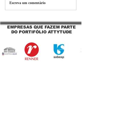
Persiana Rolo Tela Solar:
Persiana rolo tel
Escreva um comentário
O Segredo para uma
Jaguara SP Cort
Sacada Perfeita no Link
tela solar Jagua
Sapopemba!
EMPRESAS QUE FAZEM PARTE
DO PORTIFÓLIO ATTYTUDE