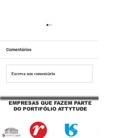
Comentários
Persiana Rolo Tela Solar:
Persiana rolo tel
Escreva um comentário
O Segredo para uma
Jaguara SP Cort
Sacada Perfeita no Link
tela solar Jagua
Sapopemba!
EMPRESAS QUE FAZEM PARTE
DO PORTIFÓLIO ATTYTUDE