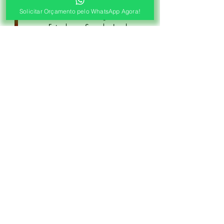
WhatsApp
Solicitar Orçamento pelo WhatsApp Agora!
Envie as medidas (Largura x Altura)
e a Foto de sua Sacada, Janelas ou
Portas, Nosso Consultor irá
Responder com o Valor de seu
Orçamento!
2ª ETAPA
Agendamento de Visita
Visita Técnica Gratuita!
Após o Pré Orçamento, Agende a
Visita Técnica Gratuita.
Levamos as Amostras e
Confirmamos as Medidas para
Fabricação de suas Cortinas.