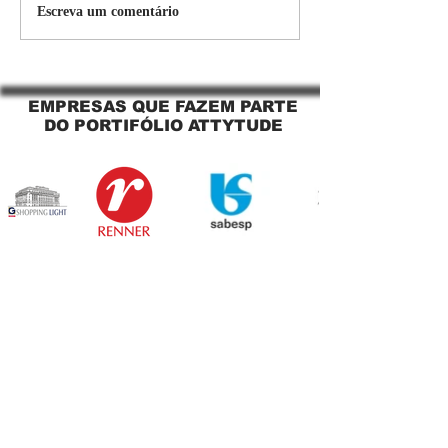
Persiana Rolo Tela Solar:
Persiana rolo tel
Escreva um comentário
O Segredo para uma
Jaguara SP Cort
Sacada Perfeita no Link
tela solar Jagua
Sapopemba!
EMPRESAS QUE FAZEM PARTE
DO PORTIFÓLIO ATTYTUDE