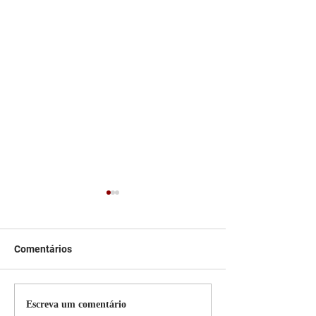
Comentários
Persiana Rolo Tela Solar:
Persiana rolo tel
Escreva um comentário