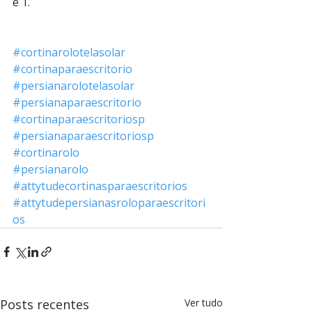
é 1.
#cortinarolotelasolar
#cortinaparaescritorio
#persianarolotelasolar
#persianaparaescritorio
#cortinaparaescritoriosp
#persianaparaescritoriosp
#cortinarolo
#persianarolo
#attytudecortinasparaescritorios
#attytudepersianasroloparaescritori
os
Posts recentes
Ver tudo