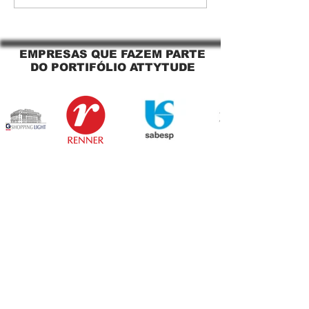
O Segredo para uma
Jaguara SP Cort
Sacada Perfeita no Link
tela solar Jagua
Sapopemba!
EMPRESAS QUE FAZEM PARTE
DO PORTIFÓLIO ATTYTUDE