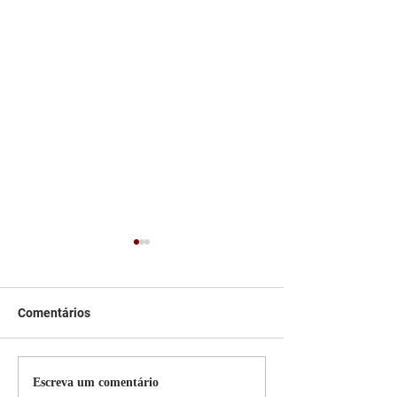
Comentários
Persiana Rolo Tela Solar:
Persiana rolo tel
Escreva um comentário