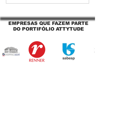
O Segredo para uma
Jaguara SP Cort
Sacada Perfeita no Link
tela solar Jagua
Sapopemba!
EMPRESAS QUE FAZEM PARTE
DO PORTIFÓLIO ATTYTUDE