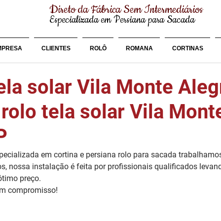
Direto da Fábrica Sem Intermediários
Especializada em Persiana para Sacada
MPRESA
CLIENTES
ROLÔ
ROMANA
CORTINAS
ela solar Vila Monte Ale
rolo tela solar Vila Mont
P
cializada em cortina e persiana rolo para sacada trabalhamo
os, nossa instalação é feita por profissionais qualificados leva
ótimo preço.
em compromisso!