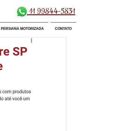
11 99844-5831
PERSIANA MOTORIZADA
CONTATO
gre SP
e
s com produtos 
ndo até você um 