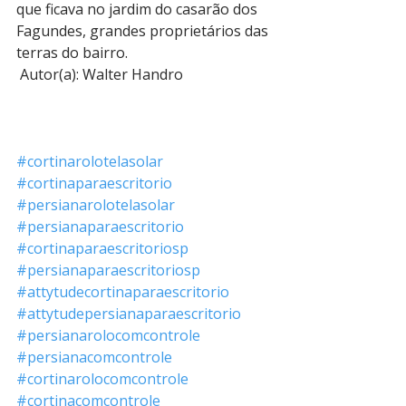
que ficava no jardim do casarão dos 
Fagundes, grandes proprietários das 
terras do bairro. 
 Autor(a): Walter Handro 
#cortinarolotelasolar
#cortinaparaescritorio
#persianarolotelasolar
#persianaparaescritorio
#cortinaparaescritoriosp
#persianaparaescritoriosp
#attytudecortinaparaescritorio
#attytudepersianaparaescritorio
#persianarolocomcontrole
#persianacomcontrole
#cortinarolocomcontrole
#cortinacomcontrole