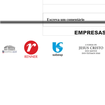
Escreva um comentário
EMPRESAS
Copiar de Persiana Rolo Tela
Solar: O Segredo para uma
Sacada Perfeita no Link
Sapopemba!