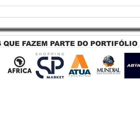
 QUE FAZEM PARTE DO PORTIFÓLIO
Persiana Rolo Tela Solar: O
Persi
Segredo para uma Sacada
Jagu
Perfeita no Link Sapopemba!
sola