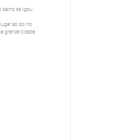
bairro se ligou 
lugar ao sol no 
a grande cidade.