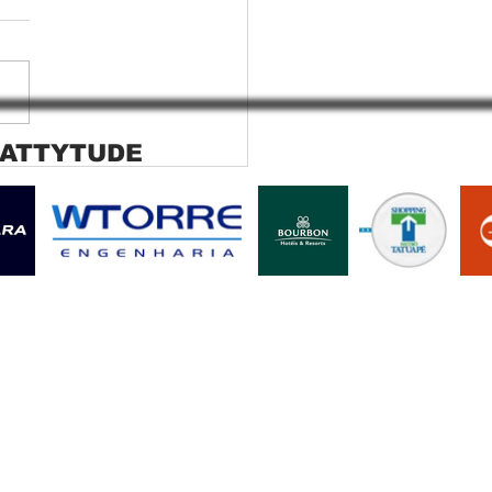
 ATTYTUDE
ana rolo tela solar
ara SP Cortina rolo tela
r Jaguara SP