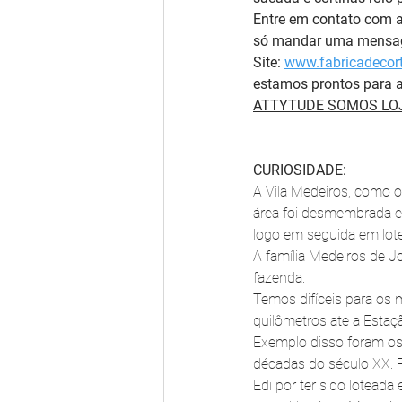
Entre em contato com 
só mandar uma mensage
Site: 
www.fabricadecort
estamos prontos para a
ATTYTUDE SOMOS LOJ
CURIOSIDADE:
A Vila Medeiros, como o
área foi desmembrada e,
logo em seguida em lot
A família Medeiros de J
fazenda.
Temos difíceis para os 
quilômetros ate a Estaçã
Exemplo disso foram os 
décadas do século XX. F
Edi por ter sido lotead