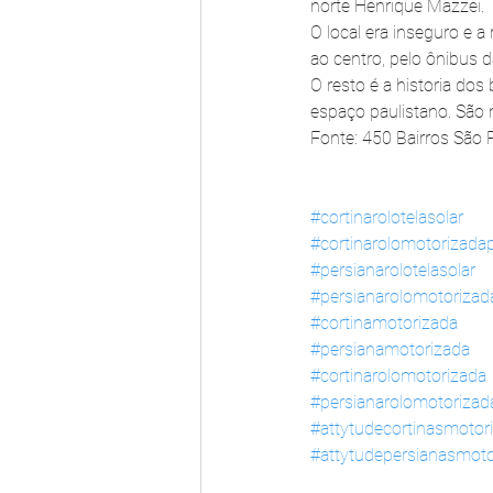
norte Henrique Mazzei.
O local era inseguro e 
ao centro, pelo ônibus d
O resto é a historia do
espaço paulistano. São
Fonte: 450 Bairros São
#cortinarolotelasolar
#cortinarolomotorizadap
#persianarolotelasolar
#persianarolomotorizada
#cortinamotorizada
#persianamotorizada
#cortinarolomotorizada
#persianarolomotorizad
#attytudecortinasmotor
#attytudepersianasmoto