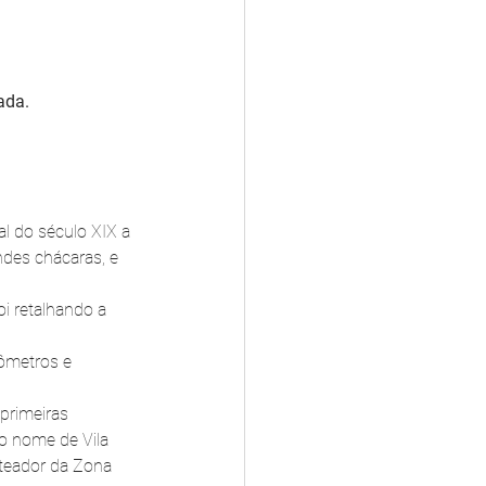
ada.
l do século XIX a 
ndes chácaras, e 
i retalhando a 
lômetros e 
primeiras 
o nome de Vila 
oteador da Zona 