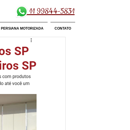
11 99844-5831
PERSIANA MOTORIZADA
CONTATO
ros SP
iros SP
s com produtos 
ndo até você um 