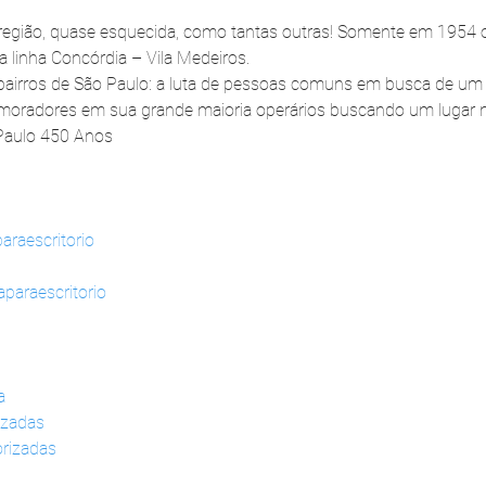
a região, quase esquecida, como tantas outras! Somente em 1954 o 
a linha Concórdia – Vila Medeiros.
s bairros de São Paulo: a luta de pessoas comuns em busca de um 
 moradores em sua grande maioria operários buscando um lugar n
 Paulo 450 Anos
araescritorio
paraescritorio
a
izadas
rizadas