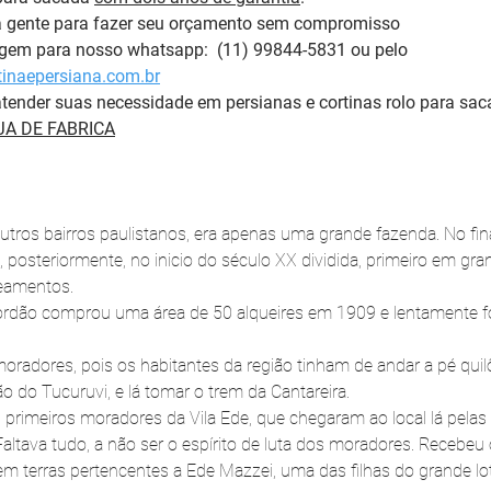
a gente para fazer seu orçamento sem compromisso 
m para nosso whatsapp:  (11) 99844-5831 ou pelo 
inaepersiana.com.br
tender suas necessidade em persianas e cortinas rolo para sac
A DE FABRICA
utros bairros paulistanos, era apenas uma grande fazenda. No fina
 posteriormente, no inicio do século XX dividida, primeiro em gra
eamentos.
ordão comprou uma área de 50 alqueires em 1909 e lentamente fo
moradores, pois os habitantes da região tinham de andar a pé qui
o do Tucuruvi, e lá tomar o trem da Cantareira.
primeiros moradores da Vila Ede, que chegaram ao local lá pelas 
altava tudo, a não ser o espírito de luta dos moradores. Recebeu 
a em terras pertencentes a Ede Mazzei, uma das filhas do grande l