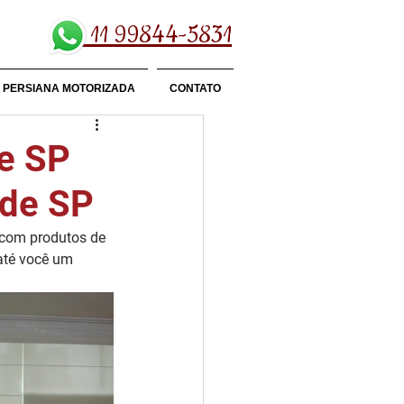
11 99844-5831
PERSIANA MOTORIZADA
CONTATO
de SP
lde SP
com produtos de 
 até você um 