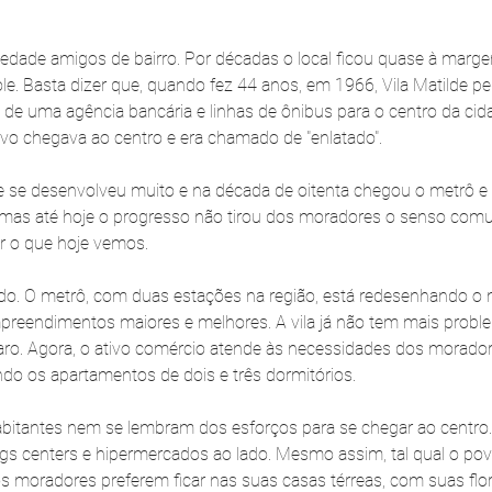
edade amigos de bairro. Por décadas o local ficou quase à marg
e. Basta dizer que, quando fez 44 anos, em 1966, Vila Matilde pe
o de uma agência bancária e linhas de ônibus para o centro da cid
vo chegava ao centro e era chamado de "enlatado".
e se desenvolveu muito e na década de oitenta chegou o metrô e
o, mas até hoje o progresso não tirou dos moradores o senso comun
er o que hoje vemos.
ado. O metrô, com duas estações na região, está redesenhando o m
preendimentos maiores e melhores. A vila já não tem mais probl
claro. Agora, o ativo comércio atende às necessidades dos morador
 os apartamentos de dois e três dormitórios.
bitantes nem se lembram dos esforços para se chegar ao centro.
gs centers e hipermercados ao lado. Mesmo assim, tal qual o povo
tos moradores preferem ficar nas suas casas térreas, com suas flo