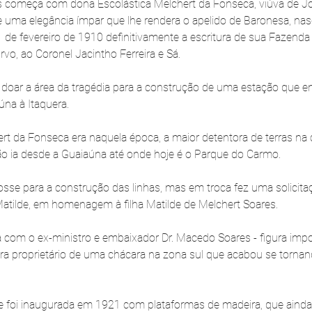
as começa com dona Escolástica Melchert da Fonseca, viúva de J
 uma elegância ímpar que lhe rendera o apelido de Baronesa, na
1 de fevereiro de 1910 definitivamente a escritura de sua Fazend
vo, ao Coronel Jacintho Ferreira e Sá. 
u doar a área da tragédia para a construção de uma estação que enc
na à Itaquera. 
rt da Fonseca era naquela época, a maior detentora de terras na 
o ia desde a Guaiaúna até onde hoje é o Parque do Carmo.
sse para a construção das linhas, mas em troca fez uma solicitaçã
Matilde, em homenagem à filha Matilde de Melchert Soares.
 com o ex-ministro e embaixador Dr. Macedo Soares - figura impor
ra proprietário de uma chácara na zona sul que acabou se tornand
de foi inaugurada em 1921 com plataformas de madeira, que ainda