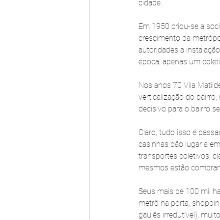
cidade.
Em 1950 criou-se a soci
crescimento da metrópol
autoridades a instalaçã
época, apenas um coleti
Nos anos 70 Vila Matild
verticalização do bairr
decisivo para o bairro s
Claro, tudo isso é pass
casinhas dão lugar a em
transportes coletivos, 
mesmos estão comprando
Seus mais de 100 mil ha
metrô na porta, shoppin
gaulês irredutível), mui