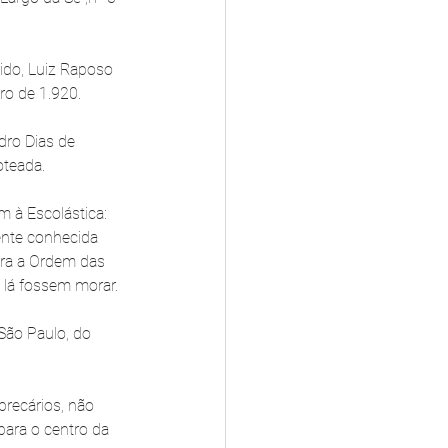
ido, Luiz Raposo 
ro de 1.920.
dro Dias de 
oteada.
 à Escolástica: 
ente conhecida 
ara a Ordem das 
 lá fossem morar.
São Paulo, do 
recários, não 
para o centro da 