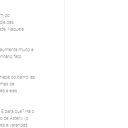
em do 
dia das 
ade. Naquela 
 aumenta muito a 
itário fato 
apa do bairro: as 
emas de 
es e eles 
 E para que? Há o 
 de Asterix (o 
res e varandas 