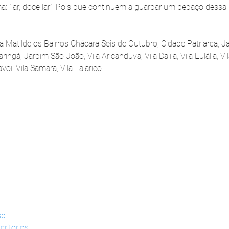
: "lar, doce lar". Pois que continuem a guardar um pedaço dessa 
.
la Matilde os Bairros Chácara Seis de Outubro, Cidade Patriarca, 
ringá, Jardim São João, Vila Aricanduva, Vila Dalila, Vila Eulália, Vi
voi, Vila Samara, Vila Talarico. 
sp
critorios