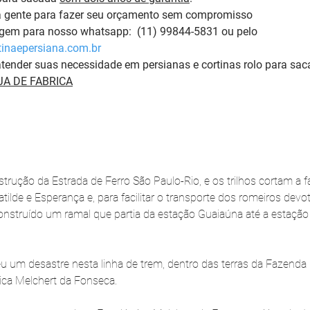
a gente para fazer seu orçamento sem compromisso 
m para nosso whatsapp:  (11) 99844-5831 ou pelo 
inaepersiana.com.br
tender suas necessidade em persianas e cortinas rolo para sac
A DE FABRICA
ução da Estrada de Ferro São Paulo-Rio, e os trilhos cortam a 
 Matilde e Esperança e, para facilitar o transporte dos romeiros dev
onstruído um ramal que partia da estação Guaiaúna até a estaçã
u um desastre nesta linha de trem, dentro das terras da Fazenda
ica Melchert da Fonseca.