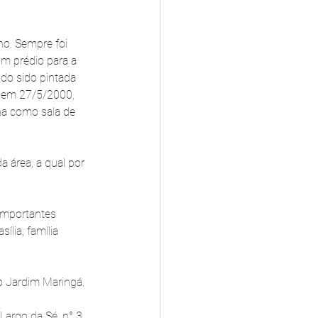
o. Sempre foi 
m prédio para a 
ndo sido pintada 
a em 27/5/2000, 
na como sala de 
 área, a qual por 
importantes 
lia, família 
 o Jardim Maringá.
Largo da Sé ,n° 3 