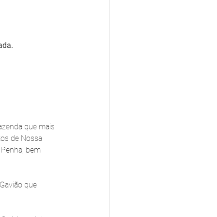
ada.
fazenda que mais 
otos de Nossa 
o Penha, bem 
 Gavião que 