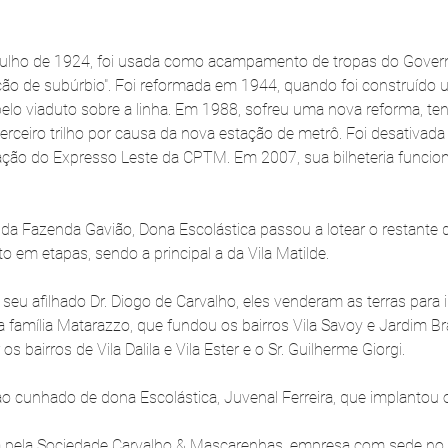
 julho de 1924, foi usada como acampamento de tropas do Govern
o de subúrbio". Foi reformada em 1944, quando foi construído u
pelo viaduto sobre a linha. Em 1988, sofreu uma nova reforma, te
terceiro trilho por causa da nova estação de metrô. Foi desativad
ção do Expresso Leste da CPTM. Em 2007, sua bilheteria funcio
da Fazenda Gavião, Dona Escolástica passou a lotear o restante da
to em etapas, sendo a principal a da Vila Matilde.
seu afilhado Dr. Diogo de Carvalho, eles venderam as terras para 
amília Matarazzo, que fundou os bairros Vila Savoy e Jardim Brasí
os bairros de Vila Dalila e Vila Ester e o Sr. Guilherme Giorgi.
 ao cunhado de dona Escolástica, Juvenal Ferreira, que implantou
ada pela Sociedade Carvalho & Mascarenhas, empresa com sede no 