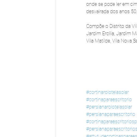
onde se pode ler em cima
desvairada dos anos 50
Compõe o Distrito da Vi
Jardim Ercília, Jardim Ma
Vila Matilde, Vila Nova Sa
#cortinarolotelasolar
#cortinaparaescritorio
#persianarolotelasolar
#persianaparaescritorio
#cortinaparaescritoriosp
#persianaparaescritorio
#attytudecortinasparaes