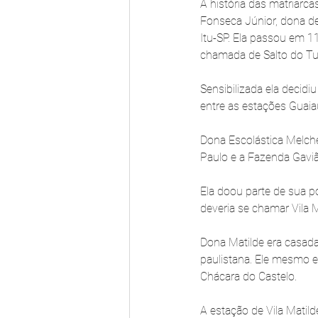
A história das matriarc
Fonseca Júnior, dona de
Itu-SP. Ela passou em 1
chamada de Salto do Tur
Sensibilizada ela decidi
entre as estações Guaiaú
Dona Escolástica Melche
Paulo e a Fazenda Gaviã
Ela doou parte de sua po
deveria se chamar Vila 
Dona Matilde era casada
paulistana. Ele mesmo e
Chácara do Castelo.
A estação de Vila Matil