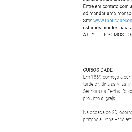
Entre em contato com 
só mandar uma mensage
Site: 
www.fabricadecort
estamos prontos para a
ATTYTUDE SOMOS LOJ
CURIOSIDADE:
Em 1869 começa a constr
tarde dividiria as Vilas
Senhora da Penha, foi c
próximo à igreja. 
Na década de 20, ocorre
pertencia Dona Escolást