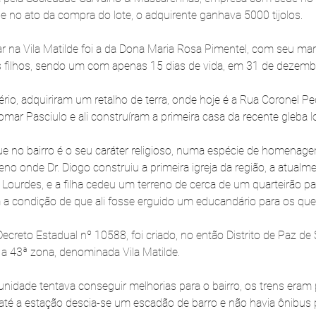
 e no ato da compra do lote, o adquirente ganhava 5000 tijolos.
ar na Vila Matilde foi a da Dona Maria Rosa Pimentel, com seu mar
s filhos, sendo um com apenas 15 dias de vida, em 31 de dezemb
ério, adquiriram um retalho de terra, onde hoje é a Rua Coronel Pe
r Pasciulo e ali construíram a primeira casa da recente gleba l
 no bairro é o seu caráter religioso, numa espécie de homenagem
eno onde Dr. Diogo construiu a primeira igreja da região, a atualm
 Lourdes, e a filha cedeu um terreno de cerca de um quarteirão p
 a condição de que ali fosse erguido um educandário para os que
creto Estadual nº 10588, foi criado, no então Distrito de Paz de 
 a 43ª zona, denominada Vila Matilde.
idade tentava conseguir melhorias para o bairro, os trens eram p
ir até a estação descia-se um escadão de barro e não havia ônibus 