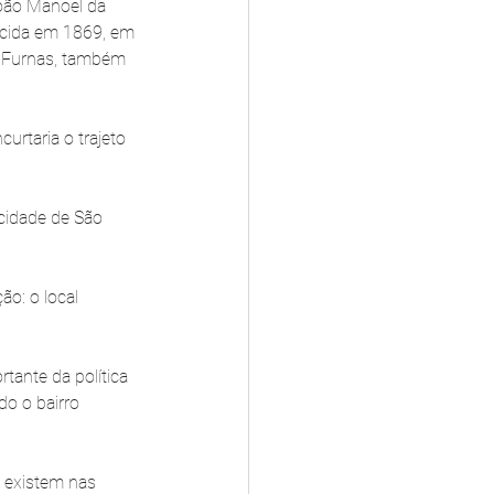
oão Manoel da 
scida em 1869, em 
a Furnas, também 
urtaria o trajeto 
cidade de São 
o: o local 
tante da política 
o o bairro 
 existem nas 