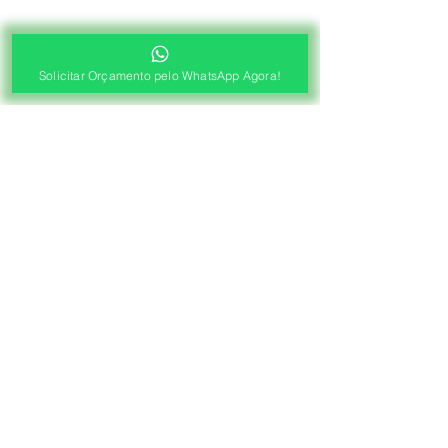
Solicitar Orçamento pelo WhatsApp Agora!
®
Fábrica de Cortinas e Persianas
Saiba Quanto Custa
Antes de Agendar a