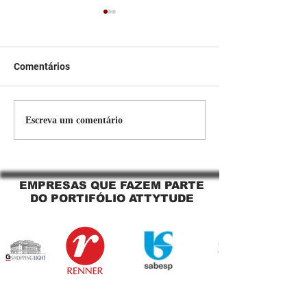
Comentários
Persiana Rolo Tela Solar:
Persiana rolo tel
Escreva um comentário
O Segredo para uma
Jaguara SP Cort
Sacada Perfeita no Link
tela solar Jagua
Sapopemba!
EMPRESAS QUE FAZEM PARTE
DO PORTIFÓLIO ATTYTUDE