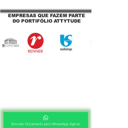
Sacada Perfeita no Link
tela solar Jagua
Sapopemba!
EMPRESAS QUE FAZEM PARTE
DO PORTIFÓLIO ATTYTUDE
Solicitar Orçamento pelo WhatsApp Agora!