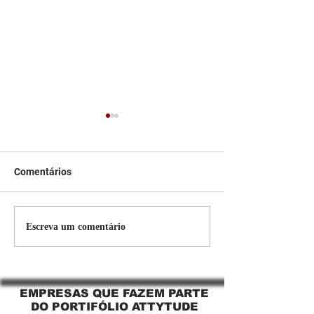
Comentários
Persiana Rolo Tela Solar:
Persiana rolo tel
Escreva um comentário
O Segredo para uma
Jaguara SP Cort
Sacada Perfeita no Link
tela solar Jagua
Sapopemba!
EMPRESAS QUE FAZEM PARTE
DO PORTIFÓLIO ATTYTUDE