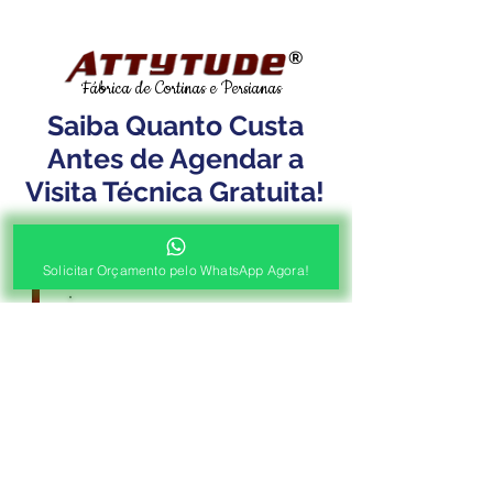
®
Fábrica de Cortinas e Persianas
Saiba Quanto Custa
Antes de Agendar a
Visita Técnica Gratuita!
1ª ETAPA
Contato e Envio das Medidas
Solicitar Orçamento pelo WhatsApp Agora!
Pré Orçamento pelo
WhatsApp
Envie as medidas (Largura x Altura)
e a Foto de sua Sacada, Janelas ou
Portas, Nosso Consultor irá
Responder com o Valor de seu
Orçamento!